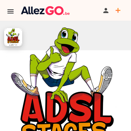
ADSL - Stages printemps 2026
BILLETTERIE
TÉLÉPHONE
TERMINÉ:
Cet événement est terminé. Retrouver d'autres
événements similaires ci-dessous ou dans notre annuaire.
Tarif
A partir de 90€
PARTAGER
SAUVEGARDER
CONTACT