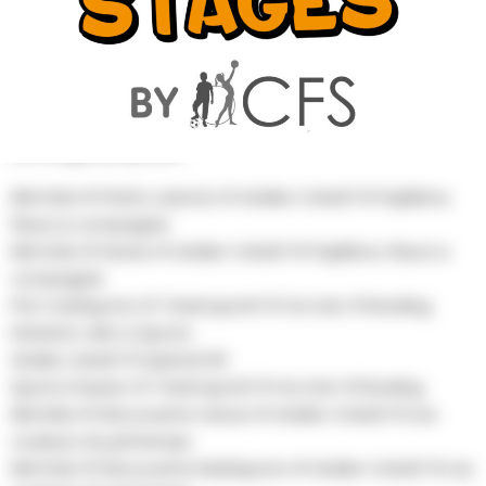
AU PROGRAMME
Les stages proposés :
Mini Kids # Petits cuistots # Atelier Créatif # Papillons,
fleurs & compagnie
Mini Kids # Danse # Atelier Créatif # Papillons, fleurs &
compagnie
Pré-multisports # Trivial sportif # Go Kart # Bowling
Initiation vélo & Sports
Atelier créatif # Spécial 3D
Sports Passion # Trivial sportif # Go Kart # Bowling
Mini kids # Découverte nature # Atelier Créatif # Les
couleurs du printemps
Mini Kids # Découverte Multisports # Atelier Créatif # Les