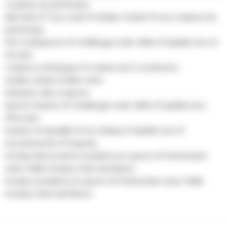
couleurs du printemps
Mini Kids # Tout roule # Atelier Créatif # Les couleurs du
printemps
Pré-multisports # Challenge multi-défis # Spéléo box #
Go kart
Cuisine & Artistique # Cuisine de 5 continents
Atelier créatif # Bien-être
Initiation vélo & Sports
Sports Passion # Challenge multi-défis # Spéléo box
#Go kart
Evasion # Aqualibi # Fun Galaxy # Spéléo box #
Accrobranche # Kojump
Hockey Découverte Academy et sports # Partenariat
avec l'ASBL Hockey Club Gembloux
Hockey Academy et sports # Partenariat avec l'ASBL
Hockey Club Gembloux