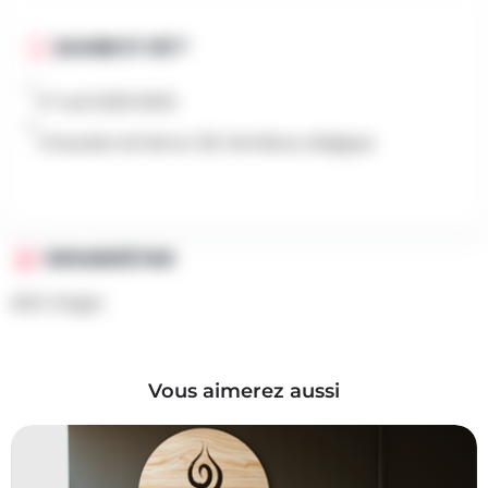
QUAND ET OÙ ?
27 avril 2026 9h00
Chaussée de Namur 28, Gembloux, Belgique
ORGANISÉ PAR
ADSL Stages
Vous aimerez aussi