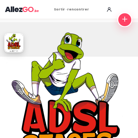
Allez
GO
Sortir · rencontrer
.be
+
ADSL - Stages été 2026
Tarif
A partir de 100€
PARTAGER
SAUVEGARDER
SIGNALER