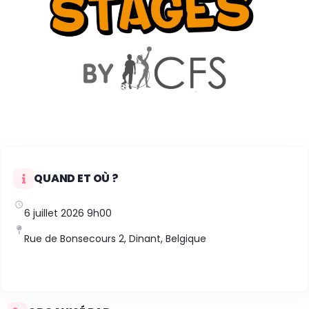
AU PROGRAMME
L'ADSL te propose des stages durant l'été : Mini Kids,
Atelier Créatif, Sports Passion, Cuisine & Artistique,
Evasion, Pré-Multisports, Petits Bouts, Natation, Danse,
Théâtre ... Retrouve les stages près de chez toi sur notre
site :
www.adslstages.be
🐸
QUAND ET OÙ ?
6 juillet 2026 9h00
Rue de Bonsecours 2, Dinant, Belgique