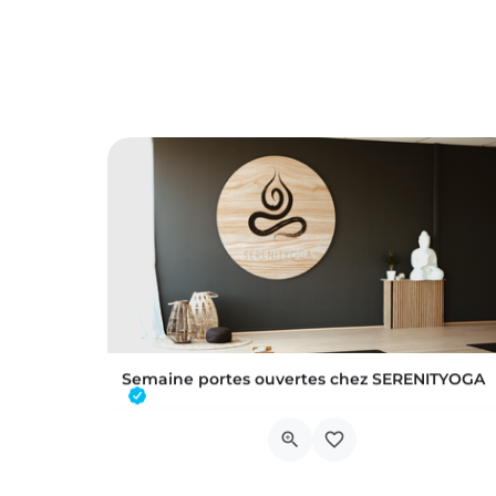
Semaine portes ouvertes chez SERENITYOGA
Découvrez l'espace incontournable du bien être à Braine L'alleud!Du 23 au 30 aout 2026 nous proposons un Pass…
Chaussée de Tubize 483A
22 août 2026 22h00 - 30 août 2026 21h59