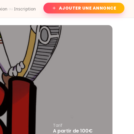
AJOUTER UNE ANNONCE
xion
Inscription
ou
Tarif
A partir de 100€