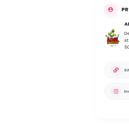
PR
A
De
st
50
Si
In