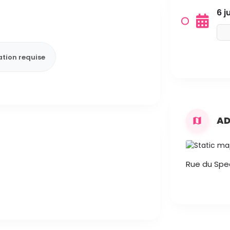
6 j
tion requise
AD
Rue du Spec