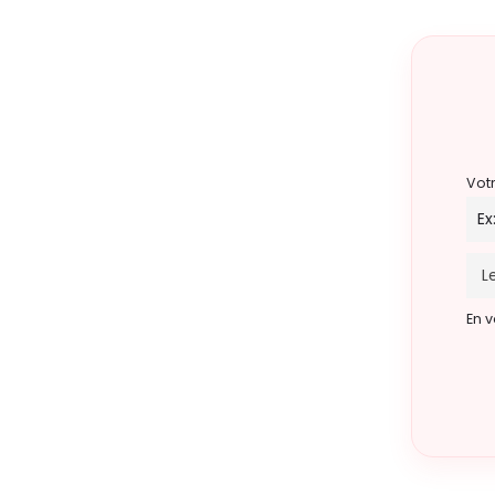
Vot
En v