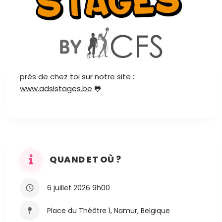
AU PROGRAMME
L'ADSL te propose des stages durant l'été : Mini
Kids, Atelier Créatif, Sports Passion, Cuisine &
Artistique, Evasion, Pré-Multisports, Petits Bouts,
Natation, Danse, Théâtre ... Retrouve les stages
près de chez toi sur notre site :
www.adslstages.be
🐸
QUAND ET OÙ ?
6 juillet 2026 9h00
Place du Théâtre 1, Namur, Belgique