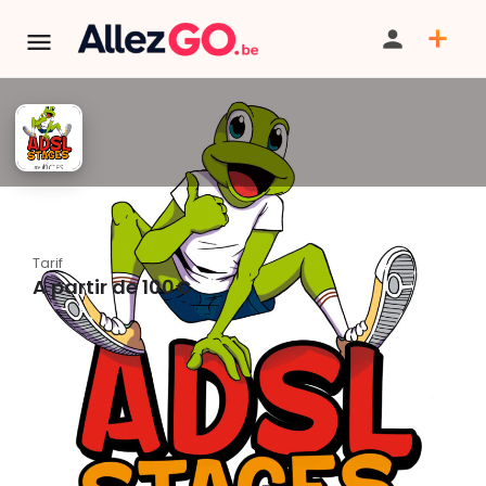
ADSL - Stages été 2026
Tarif
A partir de 100€
PARTAGER
SAUVEGARDER
SIGNALER