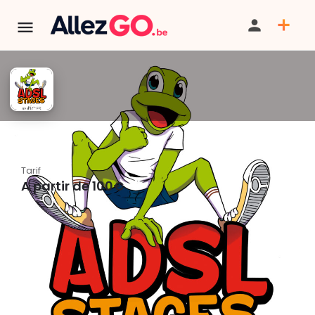
ADSL - Stages été 2026
Tarif
A partir de 100€
PARTAGER
ITINÉRAIRE
SAUVEGARDER