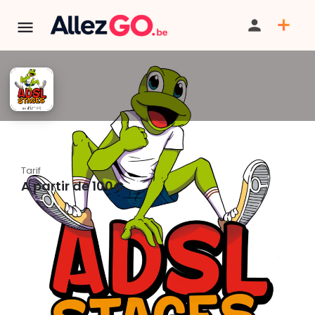
ADSL - Stages été 2026
Tarif
A partir de 100€
PARTAGER
ITINÉRAIRE
SAUVEGARDER