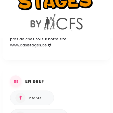
AU PROGRAMME
L'ADSL te propose des stages durant l'été : Mini
Kids, Atelier Créatif, Sports Passion, Cuisine &
Artistique, Evasion, Pré-Multisports, Petits Bouts,
Natation, Danse, Théâtre ... Retrouve les stages
près de chez toi sur notre site :
www.adslstages.be
🐸
EN BREF
Enfants