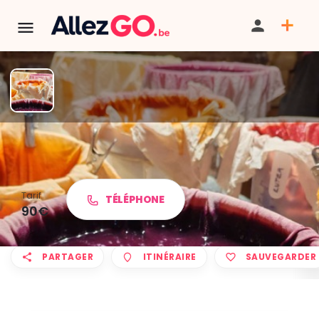
2 modules "Couleurs
Naturelles
Tarif
TÉLÉPHONE
90€
PARTAGER
ITINÉRAIRE
SAUVEGARDER