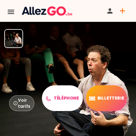
TERMINÉ:
Cet événement est terminé. Retrouver d'autres
événements similaires ci-dessous ou dans notre annuaire.
Toutes les choses géniales
Tarif
TÉLÉPHONE
BILLETTERIE
Voir
tarifs
PARTAGER
ITINÉRAIRE
SAUVEGARDER