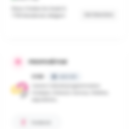
Place Charles De Gaule 9,
Get Directions
7700 Moeskroen, Belgium
PROPOSÉ PAR
CCM
CERTIFIÉ
Centre Culturel programmation
musique, chanson, humour, théâtre,
expositions...
Facebook