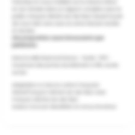
franchise et nous mobilise sur la chance d’être
en vie. Pensée dans un rapport complice avec le
public, François-Michel van der Rest réussit le pari
de nous faire vivre avec lui cette histoire tendre
et sincère.
Une proposition aussi émouvante que
jubilatoire.
Dans la salle Raymond Devos - Durée : 1h15 -
Ouverture des portes du bâtiment à 19h, accès
au bar.
Adaptation & mise en scène Françoise
Walot/François-Michel van der Rest.
Avec
François-Michel van der Rest
Auteurs Duncan MacMillan et Jonny Donahoe