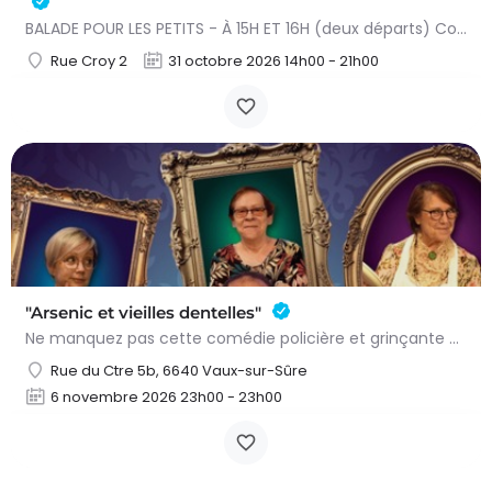
BALADE POUR LES PETITS - À 15H ET 16H (deux départs) Conteuse : Raphaëlle Bouillon Venez fêter Halloween de…
Rue Croy 2
31 octobre 2026 14h00 - 21h00
"Arsenic et vieilles dentelles"
Ne manquez pas cette comédie policière et grinçante de Joseph Kesselring, adaptée et mise en scène par Benoît…
Rue du Ctre 5b, 6640 Vaux-sur-Sûre
6 novembre 2026 23h00 - 23h00