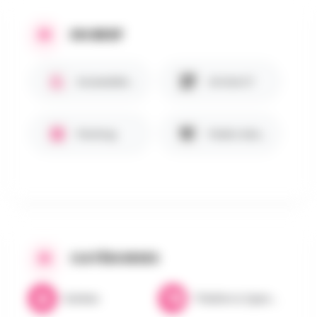
EN BREF
Accessible PMR ♿
Article 27
Parking
Public Adulte
CATÉGORIES
Soirées
Théâtre & Spectacles