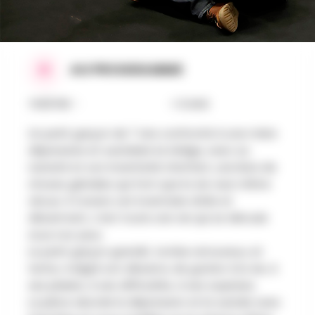
AU PROGRAMME
THÉÂTRE - + 8 ANS
Un petit garçon de 7 ans confronté à une mère
dépressive et suicidaire lui rédige, avec sa
naïveté et son inventivité d’enfant, une liste de
choses géniales qui font que la vie vaut d’être
vécue. À travers cet inventaire drôle et
désarmant, c’est toute une vie qui se déroule
sous nos yeux.
Le petit garçon grandit, tombe amoureux, et
tente, malgré son désarroi, de goûter à la vie, à
ses plaisirs, à ses difficultés, à ses surprises.
La pièce aborde la dépression et le suicide avec