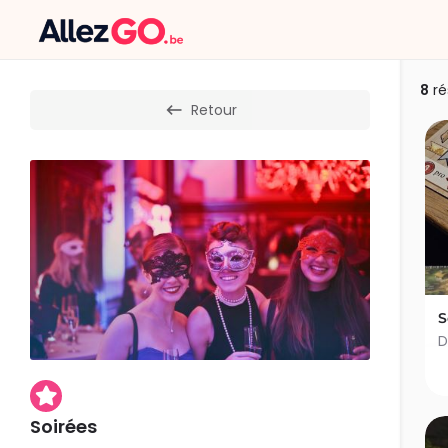
8
ré
Retour
S
Soirées