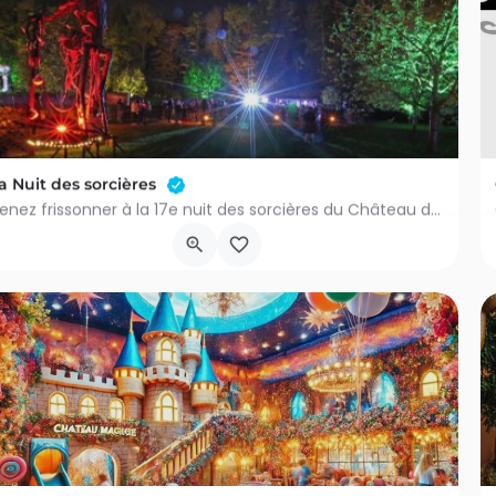
a Nuit des sorcières
Venez frissonner à la 17e nuit des sorcières du Château de Jehay ! Oserez-vous emprunter les sentiers de…
Rue du Parc 1
16 octobre 2026 17h00 - 18h00