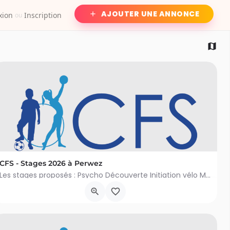
AJOUTER UNE ANNONCE
xion
Inscription
ou
CFS - Stages 2026 à Perwez
Les stages proposés : Psycho Découverte Initiation vélo Mini Gym Mini Multisports Mini Danse &…
Rue des Marronniers 17, Perwez
6 juillet 2026 9h00 - 21 août 2026 16h00