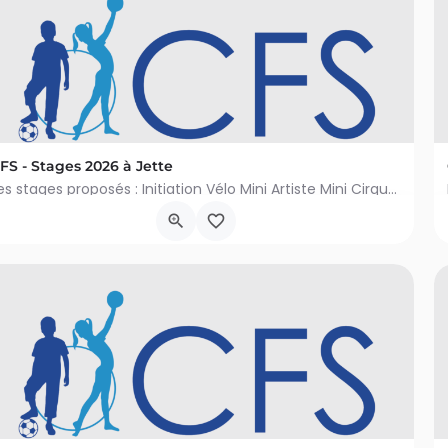
FS - Stages 2026 à Jette
Les stages proposés : Initiation Vélo Mini Artiste Mini Cirque Mini Danse Mini Multisports Princesses…
Rue Léopold I 362, Jette
6 juillet 2026 9h00 - 14 août 2026 16h00