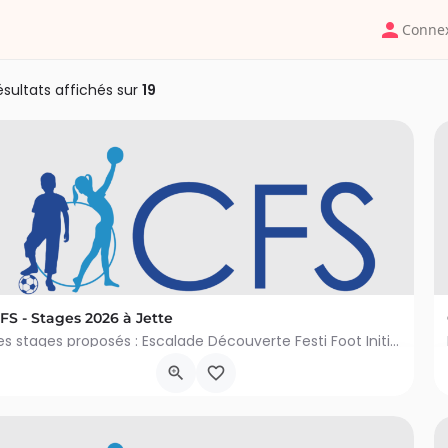
Conne
ésultats affichés sur
19
FS - Stages 2026 à Jette
Les stages proposés : Escalade Découverte Festi Foot Initiation Vélo Mini Danse Mini Gym Mini…
Avenue du Comté de Jette 3, Jette
1 juillet 2026 9h00 - 28 août 2026 16h00