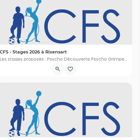
7
CFS - Stages 2026 à Rixensart
Les stages proposés : Psycho Découverte Psycho Grimpette Festi Foot Mini Cirque Mini Danse &…
Avenue Clermont Tonnerre 26, Rixensart
6 juillet 2026 9h00 - 21 août 2026 16h00