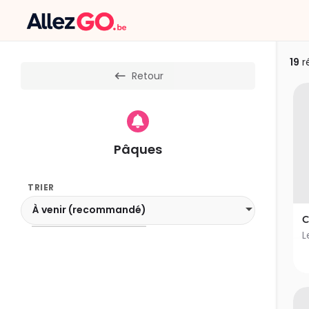
19
r
Retour
Pâques
TRIER
À venir (recommandé)
C