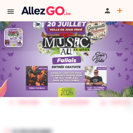
Music All Fallais
TERMINÉ:
Cet événement est terminé. Retrouver d'autres
événements similaires ci-dessous ou dans notre annuaire.
PARTAGER
SAUVEGARDER
CONTACT
AU PROGRAMME