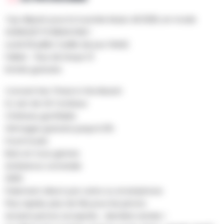
Top départ pour la tournée Music All 2026, en mode
GUINGUETTE BRAIVOISE !
Lundi 20 juillet (veille de jour férié)
Fallais - Rue de Dreye 13
Entrée gratuite
Concert live Three in the Beach
DJ set de Oli Tombeur
Château gonflable
Grimages gratuits jusqu’à 21h
Food trucks
Bars en tous genres
Ambiance conviviale
2026 :
Paiement direct par carte ou smartphone
Plus rapide, plus de file pour les jetons
Anciens jetons acceptés… dernière année !