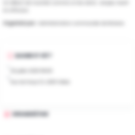
Un début de tournée comme on les aime : simple, festif
et efficace
Organisé par :
Administration communale de Braives
QUAND ET OÙ ?
20 juillet 2026 16h00
Rue de Dreye 13, 4260 Fallais
ORGANISÉ PAR