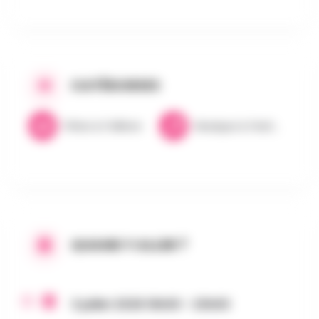
CATÉGORIES
Fêtes & Folklore
Musique & Festivals
QUAND Y ALLER ?
3 juillet 2026 16h00 - 23h00