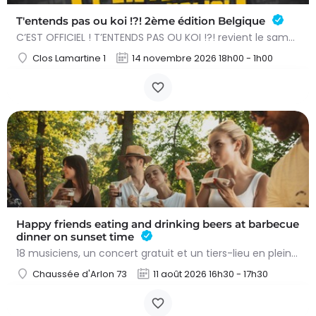
T'entends pas ou koi !?! 2ème édition Belgique
C’EST OFFICIEL ! T’ENTENDS PAS OU KOI !?! revient le samedi 14 novembre 2026 à l’Acte 3 de Braine-l’Alleud…
Clos Lamartine 1
14 novembre 2026 18h00 - 1h00
Happy friends eating and drinking beers at barbecue
dinner on sunset time
18 musiciens, un concert gratuit et un tiers-lieu en plein effervescence : « Les Oiseaux de Trottoir » font…
Chaussée d'Arlon 73
11 août 2026 16h30 - 17h30