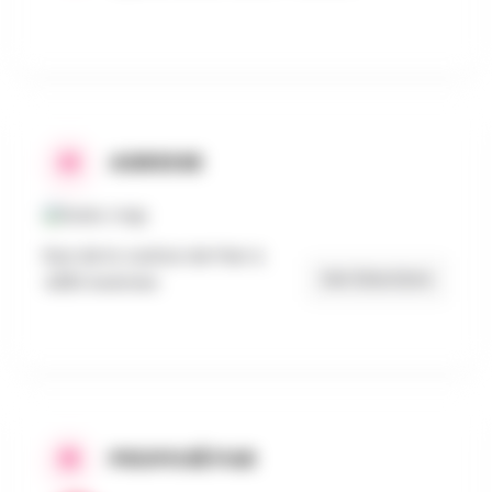
ADRESSE
Rue de la Justice de Paix 4,
Get Directions
4260 Avennes
PROPOSÉ PAR