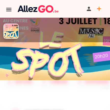
TERMINÉ:
Cet événement est terminé. Retrouver d'autres
événements similaires ci-dessous ou dans notre annuaire.
Le Spot Music All Avennes
PARTAGER
ITINÉRAIRE
SAUVEGARDER