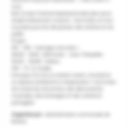
tous.
Bref, le Spot festival représente bien plus qu’un
simple événement musical : c’est le lieu où tout
se passe pour les des jeunes, des artistes et du
public.
Progra :
19H – 20H : Teenage rock team ; ;
20H20 - 21H10 : Wild Static - Avec Théophile ;
21H45 – 22H35 : Walrus ;
23H – 1H : DJ Snaiky.
Il évoque à la fois un endroit vivant, convivial et
un espace de liberté et d’expression. C’est le lieu
de toutes les rencontres, des découvertes
musicales, des échanges et des créations
partagées.
Organisé par :
Administration communale de
Braives