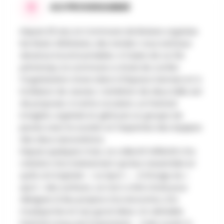
AU PROGRAMME
Depuis 20 ans, la Commune de Braives organise
les Music All Braives, des rendez-vous estivaux
devenus incontournables. A l’aube de ce 21e
printemps, la commune a choisi de confier
l’organisation d’une date à l’Espace Samare et à
la Maison de Jeunes. L’ambition de deux ASBL est
de proposer, à cette occasion, un Festival
imaginé, organisé et géré par un groupe de
jeunes avec le soutien et l’expertise des équipes
des deux associations.
Depuis quelques mois, ce collectif réfléchit à la
création d’un événement qui leur ressemble et
qu’ils ont baptisé : « Le Spot » ... A l’image du «
spot » des surfeurs, ce nom a été choisi pour
désigner LE lieu propice à la rencontre, à la
musique live et aux good vibes. Un véritable
Festival conçu par la jeunesse … mais ouvert à