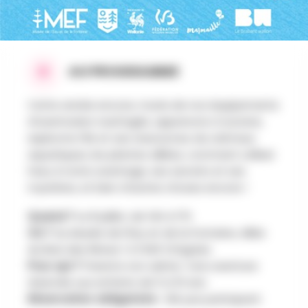
AU PROGRAMME
Cette année encore, munis de nos équipements
d’aventuriers naufragés, apprenons à survivre,
explorons l’île et ses ressources, les animaux
aquatiques, les plantes alliées, comment utiliser
l’eau à notre avantage, ses secrets et ses
mystères, et bien d’autres choses encore !
Quand ?
Le 8 juillet, de 14h à 17h
Où ?
Au Musée de l’Eau et de la Fontaine, Allée
du Bois des Rêves 1 à 1340 Ottignies
Pour qui ?
Parents non admis ! Une aventure
réservée aux enfants de 5 à 10 ans
Réservation obligatoire
: 12€ par participant