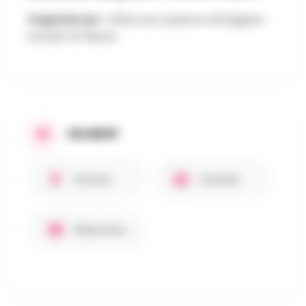
Organisé par :
Office du tourisme d'Ottignies-
Louvain-la-Neuve
EN BREF
Enfants
Familles
Réservation requise