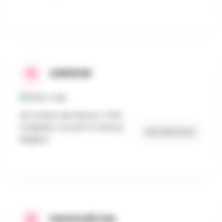
ADRESSE
All. du Bois des Rêves 1, 1340
Ottignies-Louvain-la-Neuve,
Get Directions
Belgium
PROPOSÉ PAR