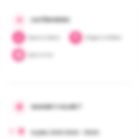
CATÉGORIES
Expos & Salons
Stages & Ateliers
Sport & Fun
QUAND Y ALLER ?
8 juillet 2026 12h00 - 15h00