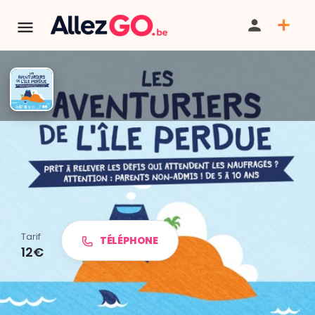
TERMINÉ:
Cet événement est terminé. Retrouver d'autres
événements similaires ci-dessous ou dans notre annuaire.
Les aventuriers de l'île perdue
Tarif
TÉLÉPHONE
12€
PARTAGER
ITINÉRAIRE
SAUVEGARDER