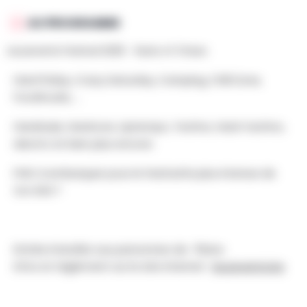
AU PROGRAMME
Leuzevents Festival 2025 - Ruins of Chaos
Hard Friday, Crazy Saturday, Camping, Chill Zone,
Foodtrucks, ...
Hardstyle, Hardcore, Uptempo, Techno, Hard-techno,
electro et bien plus encore.
Prêt à embarquer pour le festival le plus intense de
ton été ?
Entrée interdite aux personnes de -16ans.
Infos et règlement sur le site internet :
leuzevents.be