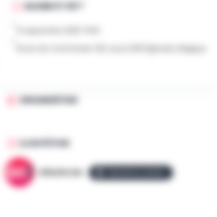
QUAND ET OÙ ?
12 septembre 2025 7h00
Route de Cortil Wodon 125, Leuze 5310 Éghezée, Belgique
ORGANISÉ PAR
AJOUTÉ PAR
AllezGo.be
ÉQUIPE ALLEZGO