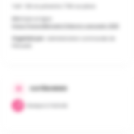
Tarif : 12€ en prévente / 15€ sur place.
Billetterie en ligne:
https://www.billetweb.fr/electro-peruwelz-2026
Organisé par :
Administration communale de
Péruwelz
CATÉGORIES
Musique & Festivals