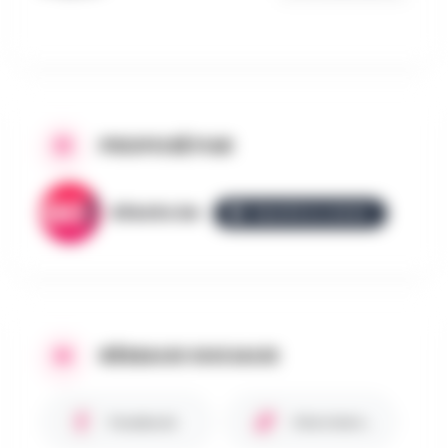
PROPOSÉ PAR
AllezGo.be
ÉQUIPE ALLEZGO
RÉSEAUX SOCIAUX
Facebook
Site internet