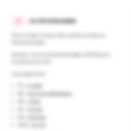
AU PROGRAMME
Des DJs bien connus des scènes locales et
internationales.
Rendez-vous le samedi 25 juillet à 16h30 pour
l’ouverture du site.
Au programme :
17h :
DJ MGK
18h :
Les Portes Mélodiques
20h :
Gr3go
21h :
Timcee
22h :
Kid Noize
23h15 :
Phi-Phi