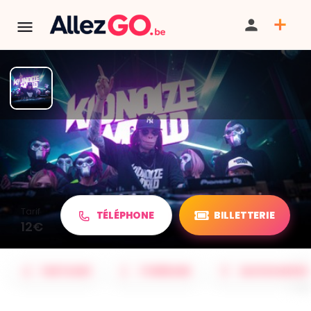
TERMINÉ:
Cet événement est terminé. Retrouver d'autres
événements similaires ci-dessous ou dans notre annuaire.
Électro Péruwelz
Tarif
TÉLÉPHONE
BILLETTERIE
12€
PARTAGER
ITINÉRAIRE
SAUVEGARDER