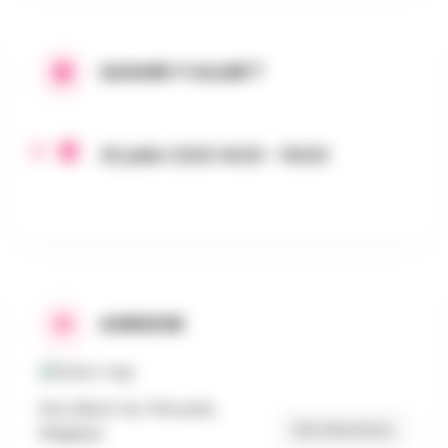
QUAND Y ALLER ?
25 juillet 2026 14h30 - 15h00
ADRESSE
Rue Albert 1er, Péruwelz,
Get Directions
Belgique