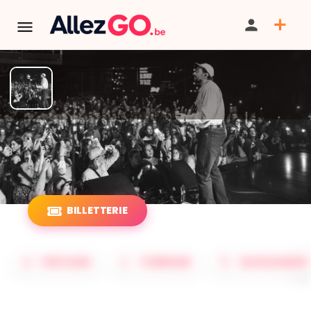
TERMINÉ:
Cet événement est terminé. Retrouver d'autres
événements similaires ci-dessous ou dans notre annuaire.
Dotan • Ancienne Belgique
BILLETTERIE
PARTAGER
ITINÉRAIRE
SAUVEGARDER