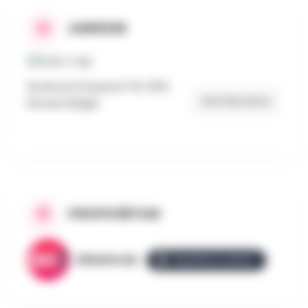
ADRESSE
Boulevard Anspach 110, 1000
Get Directions
Brussel, België
PROPOSÉ PAR
AllezGo.be
ÉQUIPE ALLEZGO