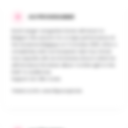
AU PROGRAMME
Dutch singer-songwriter Dotan will return to
Belgium this autumn for a major performance at
the Ancienne Belgique on 3 October 2025. After a
completely sold-out European club tour, Dotan
now unpacks with an immersive show in which he
will introduce his latest album ‘A Little Light in the
Dark’ to audiences.
Support Act: Elle Coves
Tickets & info: www.fkpscorpio.be