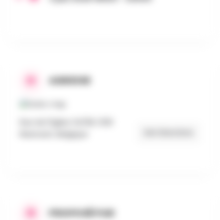
ADRESSE
Rue de l'Eglise 34/38, 1330
Get Directions
Rixensart, Belgique
PROPOSÉ PAR