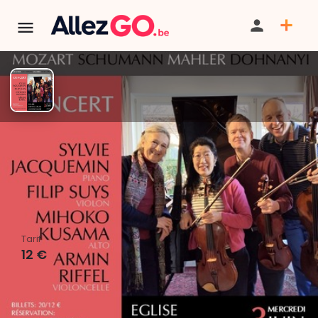
TERMINÉ:
Cet événement est terminé. Retrouver d'autres
événements similaires ci-dessous ou dans notre annuaire.
Concert de musique de
chambre
Tarif
12 €
PARTAGER
ITINÉRAIRE
SAUVEGARDER