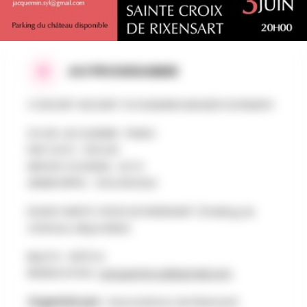
AU PROGRAMME
CONCERT MOZART SCHUMANN MAHLER DOHNANYI
SYLVIE JACQUEMIN : PIANO
FILIP SUYS : VIOLON
MIHOKO KUSAMA : ALTO
ARMIN RIFFEL : VIOLONCELLE
EGLISE SAINTE CROIX DE RIXENSART (Parking du
château disponible)
BILLETS : 20/12 €
RÉSERVATION :
jacquemin.syl@gmail.com
Organisé par :
Associations de Rixensart