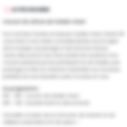
AU PROGRAMME
Concert de clôture de l’atelier chant
Pour terminer l’année en beauté, l’atelier chant d’Arrêt 59
vous invite à une soirée conviviale placée sous le signe
de la musique, du partage et de la bonne humeur.
Venez découvrir le fruit d’une année de travail lors d’un
concert présenté par les participant·es de l’atelier, puis
prolongez la fête en chantant ensemble vos morceaux
préférés lors d’un karaoké ouvert à toutes et tous.
Au programme :
19h – 20h : Concert de l’atelier chant
20h – 22h : Karaoké festif et décontracté
Une belle occasion de se retrouver, de chanter et de
célébrer ensemble la fin de saison !