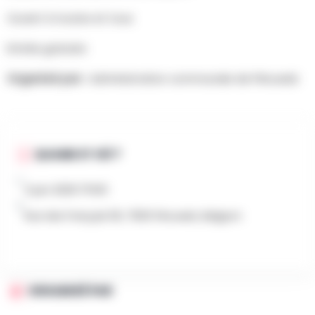
Ouvert à toutes et tous
Entrée gratuite
Organisé par :
Administration communale de Péruwelz
QUAND ET OÙ ?
3 juin 2026 17h00
Rue des Français 59, 7600 Péruwelz, Belgium
ORGANISÉ PAR