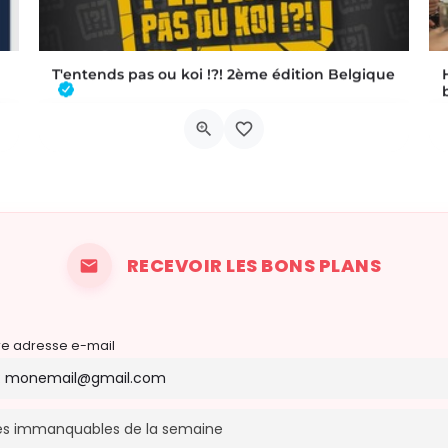
T'entends pas ou koi !?! 2ème édition Belgique
 une soirée…
C’EST OFFICIEL ! T’ENTENDS PAS OU KOI !?! revient le samedi 14 novembre 2026 à l’Acte 3 de Braine-l’Alleud…
Clos Lamartine 1
14 novembre 2026 18h00 - 1h00
RECEVOIR LES BONS PLANS
re adresse e-mail