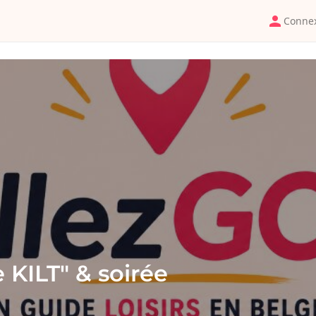
Conne
 KILT" & soirée