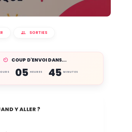
ER
SORTIES
COUP D'ENVOI DANS...
05
45
JOURS
HEURES
MINUTES
AND Y ALLER ?