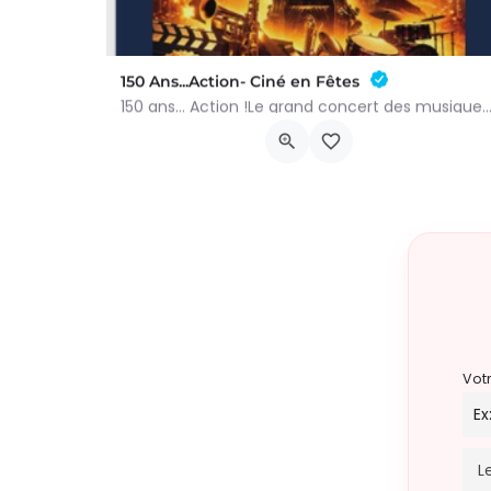
150 Ans...Action- Ciné en Fêtes
150 ans… Action !Le grand concert des musiques de films – 10 octobre 2026Préparez-vous à vivre
Rue Jules Hans 10
10 octobre 2026 18h00 - 20h00
Vot