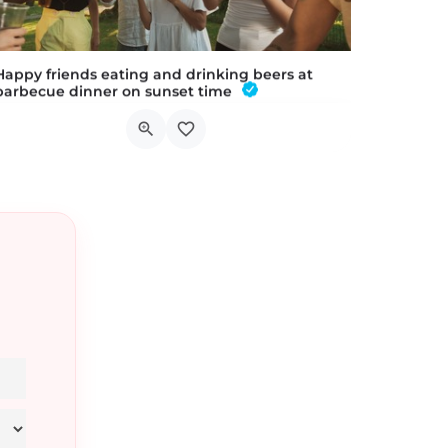
Happy friends eating and drinking beers at
barbecue dinner on sunset time
18 musiciens, un concert gratuit et un tiers-lieu en plein effervescence : « Les Oiseaux de Trottoir » font…
Chaussée d'Arlon 73
11 août 2026 16h30 - 17h30