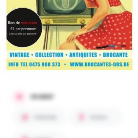
AU PROGRAMME
Super brocante
brocante Collection Vintage Puces
Sur 6000M2
EN BREF
Chiens bienvenus 🐾
Enfants