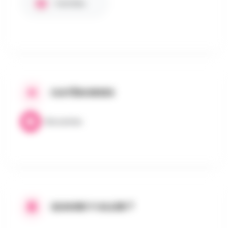
Familles
CATÉGORIES
Brocantes
QUAND Y ALLER ?