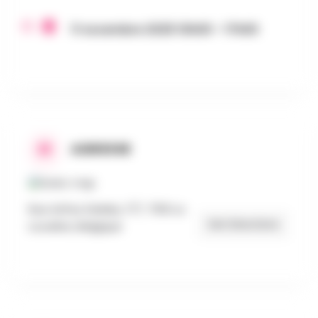
11 novembre 2025 10h00 - 17h00
ADRESSE
Rue Arthur Delaby 7/7, 7100 La
Get Directions
Louvière, Belgique