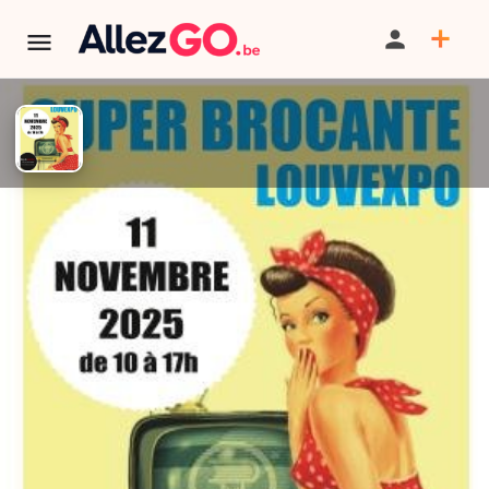
TERMINÉ:
Cet événement est terminé. Retrouver d'autres
événements similaires ci-dessous ou dans notre annuaire.
Super Brocante DE Lalouvière
PARTAGER
ITINÉRAIRE
SAUVEGARDER