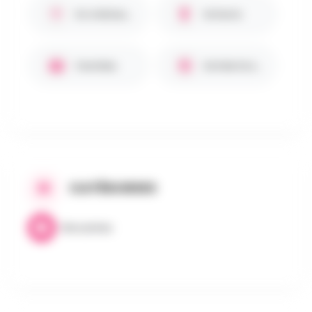
En intérieur / Abrité
Enfants
Familles
Entrée Gratuite
CATÉGORIES
Brocantes