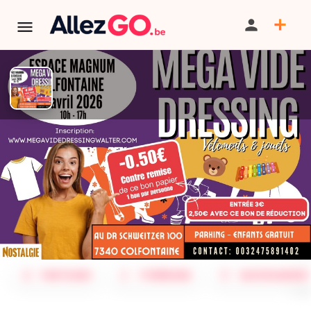
TERMINÉ:
Cet événement est terminé. Retrouver d'autres
événements similaires ci-dessous ou dans notre annuaire.
Mega Vide Dressing Walter à
l'Espace Magnum de
Colfontaine
PARTAGER
ITINÉRAIRE
SAUVEGARDER