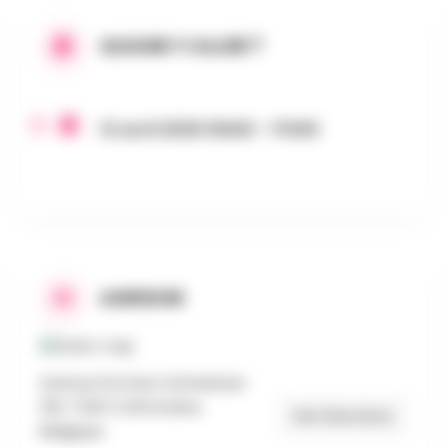
QUAND Y ALLER ?
12 avril 2026 10h00 - 17h00
ADRESSE
Avenue Docteur Schweitzer
100, 7340 Colfontaine,
Get Directions
Belgique