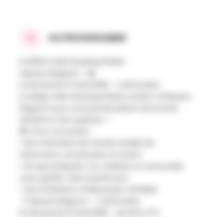
AU PROGRAMME
Le MÉGA Vide Dressing Walter
espace Magnum ✨🎄
Le Dimanche 12 Avril 2026 – Colfontaine
Le Méga Vide Dressing Walter revient à l’Espace
Magnum pour une journée pleine de bonnes
affaires et de surprises ✨
🎁 Vous y trouverez :
• Des centaines de stands remplis de
vêtements, accessoires et jouets
• De quoi préparer vos cadeaux ou renouveler
votre garde-robe à petits prix
• Une ambiance chaleureuse, familiale
📍 Espace Magnum – Colfontaine
⏰ Dimanche 12 Avril 2026 – de 10h à 17h