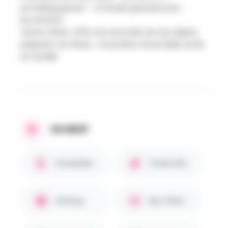
🚗 Parking gratuit – 👶 Entrée gratuite pour
les enfants
Venez chiner, offrir une seconde vie aux objets,
préparer vos fêtes… et profiter d’une belle sortie
en famille
EN BREF
Accessible PMR ♿
Chiens bienvenus 🐾
Parking
Bar / Petite restauration