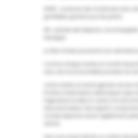
12H00 : ouverture des foodtrucks avec 
gonflables gratuits pour les petits.
16h : parade des Majorets, accompagnée
Genappe.
La fête foraine poursuivra son animation 
Comme chaque année, le comité de jume
avec ses incontournables produits du ter
Cette année, le stand agricole voit les c
Profitez d'animations didactiques (quiz 
l'agriculture locale) et venez à la renco
sève de bouleau. Des experts comportem
monde équestre seront également présen
animal.
Que vous soyez lasnois ou curieux de p