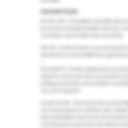
Samedi 13 juin
De 10h à 16h : la braderie s’installe dans 
promotions exceptionnelles dans les com
circulation automobile reste autorisée.
Dès 12h : la fête foraine ouvre ses portes 
sensations et émerveillement garantis 
!
NOUVEAUTÉ : Profitez pleinement de la bra
reliant le centre de Lasne au quartier du
parking et profitez d’une balade convivia
vos commerçants !
À partir de 16h : fermeture de la rue de l’É
Les restaurateurs et artisans des métier
leurs spécialités sous forme de streetfoo
commerçants proposera des bières locale