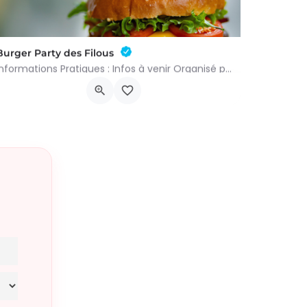
Burger Party des Filous
Informations Pratiques : Infos à venir Organisé par : Administration communale de Geer
M576+F9 Geer
6 septembre 2026 10h00 - 16h00