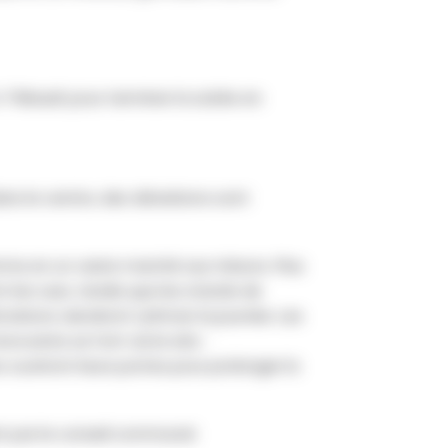
DJ Thibault pour terminer la soirée en
dans le centre, des déviations sont
orme en un vaste marché aux trésors. Plus
t les rues, tandis que les stands de
ations viendront rythmer la journée. Les
ocante se font via le site :
ouvriront leurs portes pour prolonger la
nt par le conseil communal.