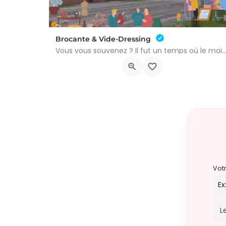
Brocante & Vide-Dressing
Vous vous souvenez ? Il fut un temps où le mois d’août au Viamont rimait avec festivités, conv
Place André Renard
9 août 2026 8h00 - 15h00
Vot