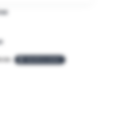
PAR
R
o.be
ÉQUIPE ALLEZGO