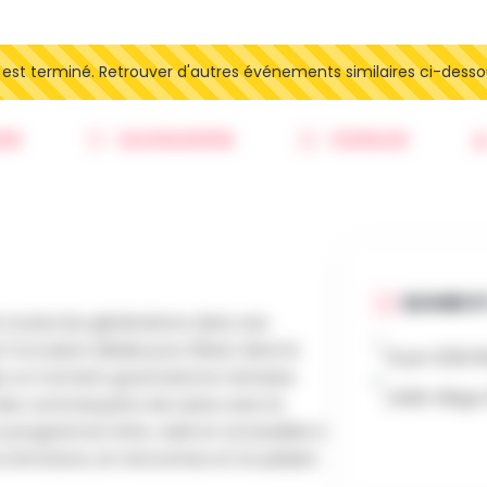
t terminé. Retrouver d'autres événements similaires ci-desso
ER
SAUVEGARDER
SIGNALER
QUAND ET
toutes les générations dans une
’occasion idéale pour flâner dans le
13 juin 2026 
ager un moment gourmand en terrasse.
LASNE Village
n des commerçants de Lasne avec le
 programme riche, varié et accessible à
n émotions, en rencontres et en plaisirs