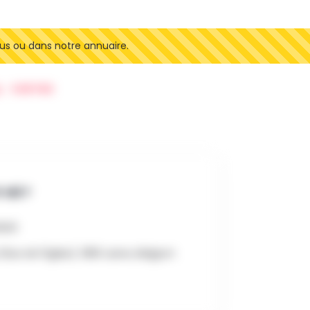
us ou dans notre annuaire.
SORTIES
 OÙ ?
8h00
 (Rue de l'Eglise), 1380 Lasne, Belgium