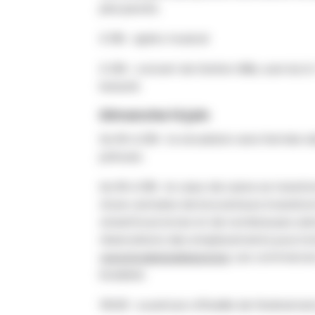
plus jeunes.
À 18h : apéro musical
À 20h : concert de Stefan Gillis, suivi du 
beauté.
Dimanche 14 juin
De 6h à 20h : la circulation sera fermée 
prévues.
De 9h à 18h : le cœur de Lasne se transf
d’une centaine de brocanteurs investiron
streetfood, le bar et de nombreuses anim
réservations des emplacements pour la br
www.braderiedelasne.be
. Les commerces 
braderie.
10h30 : ouverture officielle de l’événeme