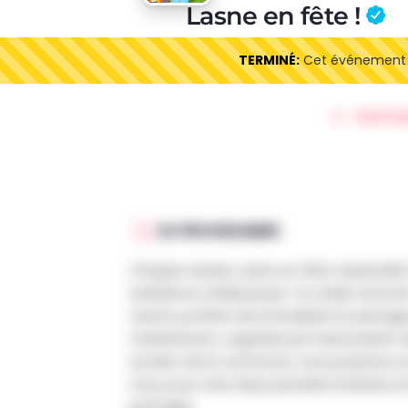
Lasne en fête !
TERMINÉ:
Cet événement es
PARTAG
AU PROGRAMME
Chaque année, Lasne en fête rassemble 
ambiance chaleureuse. Ce week-end est l
centre, profiter de la braderie et part
L’événement, organisé par l’associatio
soutien de la commune, vous propose un
tous, pour vivre deux journées intenses e
partagés.