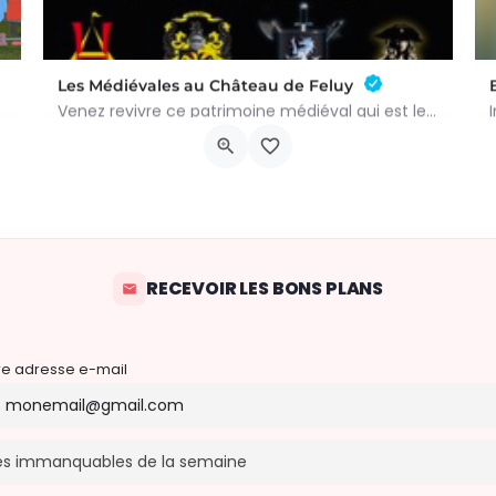
Les Médiévales au Château de Feluy
ivialité et…
Venez revivre ce patrimoine médiéval qui est le vôtre le samedi 22 août de 11h00 à 21h00 et le dimanche 23…
Rue Victor Rousseau 2
22 août 2026 8h00 - 23 août 2026 16h00
RECEVOIR LES BONS PLANS
re adresse e-mail