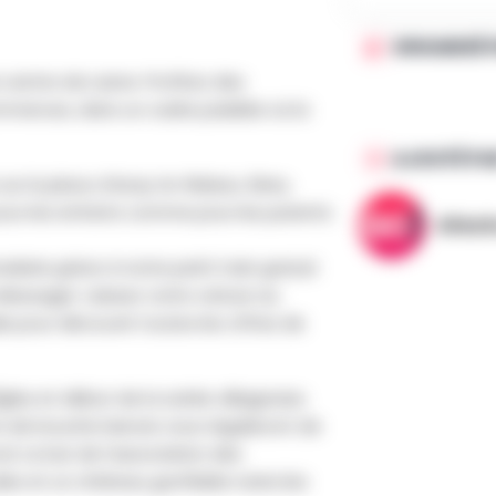
ORGANISÉ 
le centre de Lasne. Profitez des
merces, dans un cadre paisible où la
AJOUTÉ PA
sur la place d’Azay-le-Rideau. Rires,
pour les enfants comme pour les parents
AllezG
derie grâce à notre petit train gratuit
 Messager. Laissez votre voiture au
le pour découvrir toutes les offres de
glise et début de la soirée villageoise.
s de bouche lasnois vous régaleront de
d. Le bar de l’association des
s et un château gonflable ravira les