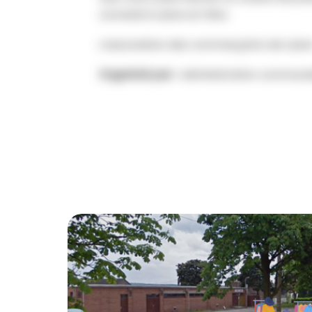
convivial à Lasne en fête.
L’association des commerçants de Lasn
Organisé par :
Administration communa