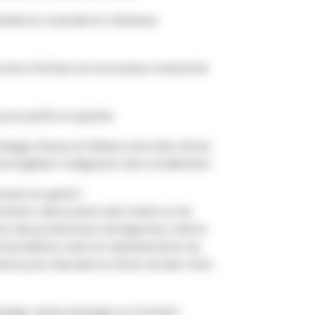
ambiance musicale et châteaux
 de la fanfare du renouveau musical de
pour petits et grands.
lage d’Azay-le-Rideau sera des nôtres
roir ligérien à déguster sans modération.
hoses en grand !
enfants, découverte des forêts et de
ntre des producteurs de légumes, miel et
entalistes canin et représentants du
ts pour aborder la notion du bien-être
assage, venez partager un moment