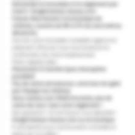
Demandez le formulaire et le règlement par
mail à :
info@chateau-lavaux.com
Passez directement à la boutique du
château, ouverte de 10h à 17h du mercredi au
dimanche.
Une fois votre formulaire complété, signé et le
paiement effectué, nous vous enverrons la
confirmation de votre emplacement
Petits rappels utiles :
Placement à l’arrivée (pas d’exception
possible)
Pas de vente de boissons, notre bar est géré
par l’équipe du château
Nous voulons une VRAIE brocante, pas de
vente de neuf. Lisez notre règlement !
Des questions ? On est là pour vous répondre !
info@chateau-lavaux.com
ou en boutique
À très bientôt pour une brocante conviviale et
pleine de trouvailles !