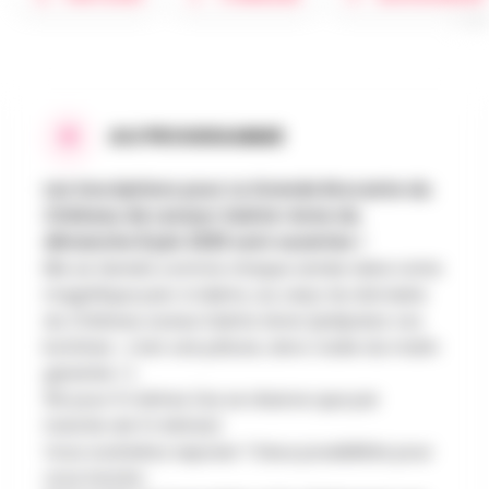
AU PROGRAMME
Les inscriptions pour La Grande Brocante du
Château de Lavaux-Sainte-Anne du
dimanche 8 juin 2025 sont ouvertes !
Elle se tiendra comme chaque année dans notre
magnifique parc à daims, au cœur du domaine
du Château Lavaux Sainte Anne (préparez vos
bottines : c’est une pâture, donc rosée du matin
garantie ! ).
5€ pour 5 mètres (ne se réserve que par
tranche de 5 mètres)
Vous souhaitez exposer ? Deux possibilités pour
vous inscrire :