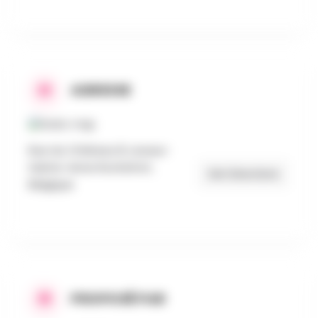
ADRESSE
Rue du Château 8, Lavaux-
Sainte-Anne Rochefort,
Get Directions
Belgique
PROPOSÉ PAR