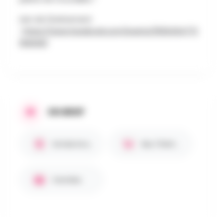
Lien de l'évènement
:
https://www.facebook.com/events/1650454772
184646/
EN BREF
Entrée Gratuite
Bar / Petite restauration
Familles