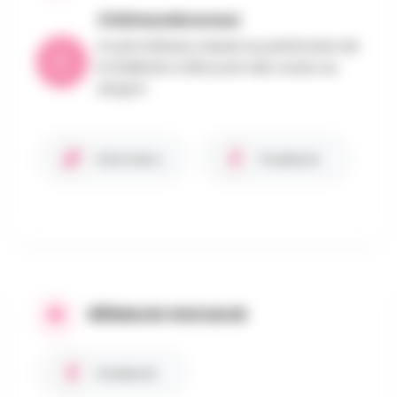
ChâteaudeLavaux
Un joli château classé au patrimoine de
la Wallonie à découvrir des caves au
donjon!
Site internet
Facebook
RÉSEAUX SOCIAUX
Facebook