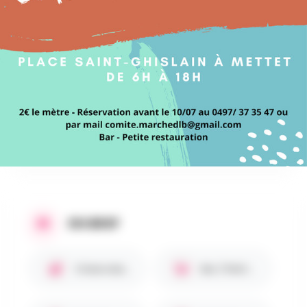
AU PROGRAMME
brocante Saint Joseph le dimanche 13 juillet 2025
de 6H à 19H
2€ le mètre réservation au 0497/37.35.47 (Rudy
Jacqmain) ou par mail
comite.marchedlb@gmail.com
.
Petite restauration - Bar
EN BREF
Chiens bienvenus 🐾
Bar / Petite restauration