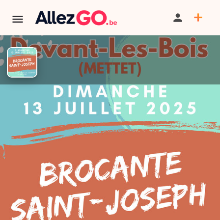
TERMINÉ:
Cet événement est terminé. Retrouver d'autres
événements similaires ci-dessous ou dans notre annuaire.
Jacqmain Rudy à Mettet
PARTAGER
ITINÉRAIRE
SAUVEGARDER