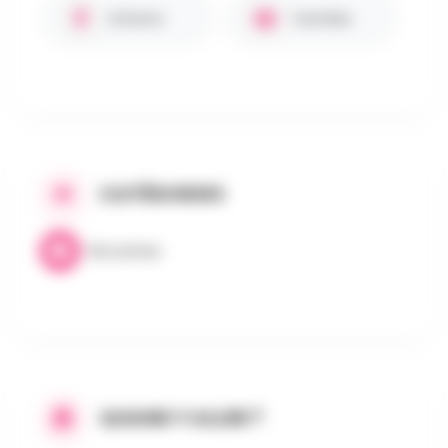
Enfants
Familles
CATÉGORIES
Brocantes
QUAND Y ALLER ?