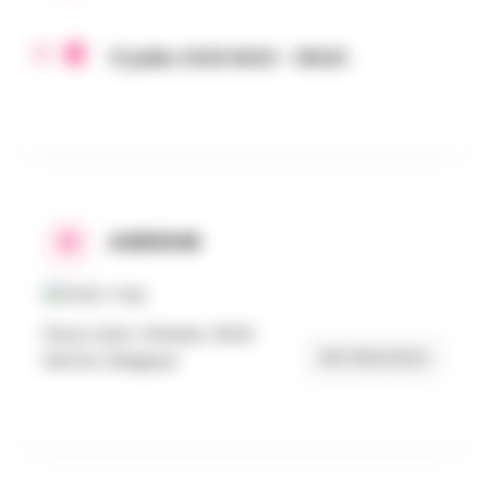
13 juillet 2025 8h00 - 18h00
ADRESSE
Place Saint-Ghislain, 5640
Get Directions
Mettet, Belgique