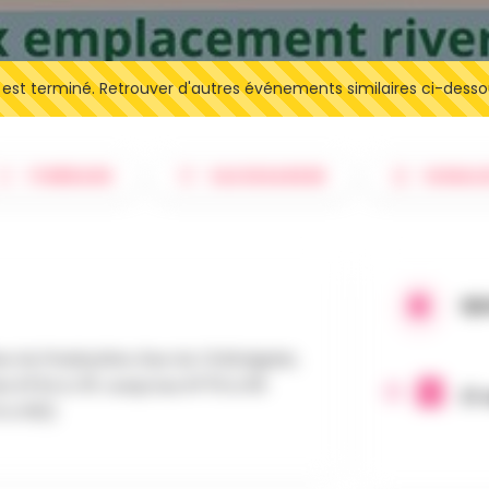
t terminé. Retrouver d'autres événements similaires ci-desso
ITINÉRAIRE
SAUVEGARDER
SIGNAL
QU
Rue du Presbytère, Rue du Châtaignier,
Des N°34 & 35 Jusqu'aux N°76 & 95
21
1 & 50))