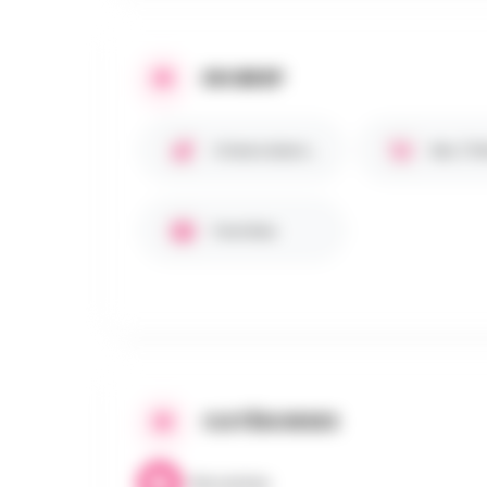
EN BREF
Chiens bienvenus 🐾
Familles
CATÉGORIES
Brocantes