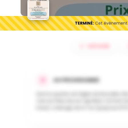
TERMINÉ:
Cet événement es
PARTAGER
AU PROGRAMME
Dans le quartier de l'église de Boncelles (
Voie du Pahis, Rue du Tige Blanc (à Partir 
Inclus), Voisinage de la Tour (jusqu'aux N°4