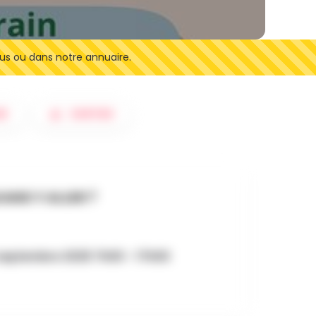
us ou dans notre annuaire.
ER
SORTIES
AND Y ALLER ?
 septembre 2025 7h00 - 17h00