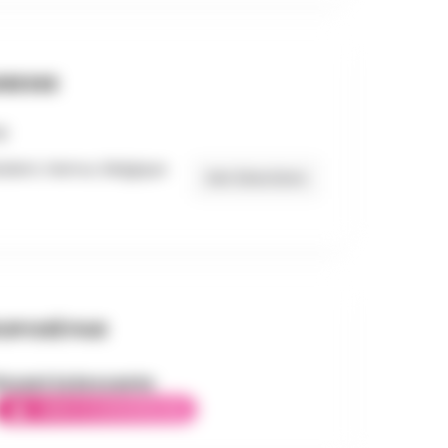
RESSE
ident, Namur, Belgique
Get Directions
OPOSÉ PAR
incent la brocante
AMBASSADEUR ÉLITE