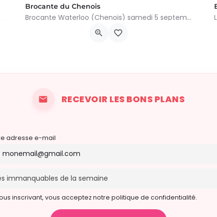
Brocante du Chenois
Brocante Waterloo (Chenois) samedi 5 septembre 2026 (8 à 16h) L’asbl Cap’Chenois vous propose de vendre et…
ivialité et…
Av. des Paveurs 48, 1410 Waterloo
5 septembre 2026 8h00 - 16h00
RECEVOIR LES BONS PLANS
re adresse e-mail
ous inscrivant, vous acceptez notre politique de confidentialité.