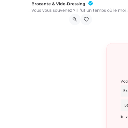
Brocante & Vide-Dressing
Vous vous souvenez ? Il fut un temps où le mois d’août au Viamont rimait avec festivités, conv
Place André Renard
9 août 2026 8h00 - 15h00
Vot
En v