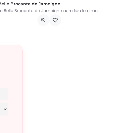
Belle Brocante de Jamoigne
La Belle Brocante de Jamoigne aura lieu le dimanche 16 août 2026 de 6h00 à 18h00, proposant une centaine…
Rue de la Centenaire 6810, Chiny
16 août 2026 6h00 - 19h00