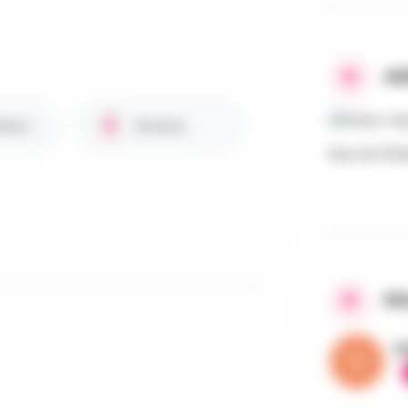
AD
Bar / Petite restauration
Enfants
Rue du Prés
PR
V