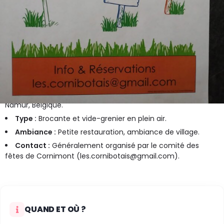
tient traditionnellement en août, avec une édition
prévue le dimanche 16 août 2026 dans les rues du village.
Cet événement annuel propose une ambiance
conviviale, de la petite restauration sur place et attire de
nombreux exposants et chineurs.
Informations clés :
Date :
16 août 2026.
Lieu :
Village de Cornimont (Commune de Bièvre, 5555),
Namur, Belgique.
Type :
Brocante et vide-grenier en plein air.
Ambiance :
Petite restauration, ambiance de village.
Contact :
Généralement organisé par le comité des
fêtes de Cornimont (
les.cornibotais@gmail.com
).
QUAND ET OÙ ?