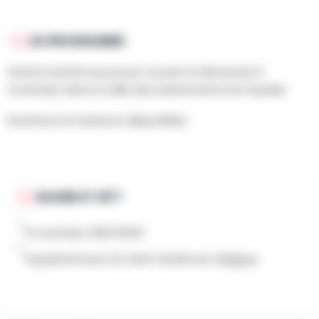
AU PROGRAMME
Grand marché aux puces couvert le dimanche 9
novembre dans la salle des événements De Populier
Nourriture et boissons disponibles.
QUAND ET OÙ ?
9 novembre 2025 10h00
Populierenhoeve 22, 2240 Zandhoven, Belgique