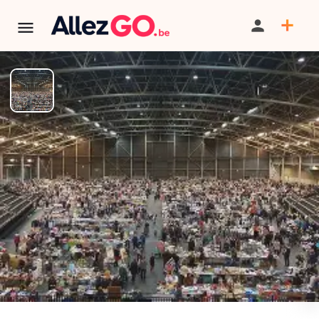
Grande brocante couverte Salle
événementielle De Populier DE
ZANDOHOVEN
TERMINÉ:
Cet événement est terminé. Retrouver d'autres
événements similaires ci-dessous ou dans notre annuaire.
PARTAGER
SAUVEGARDER
SIGNALER