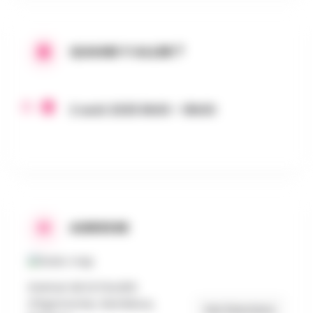
QUAND Y ALLER ?
2 août 2025 8h00 - 18h00
ADRESSE
Avenue de la Faculté
d'Agronomie, Gembloux,
Get Directions