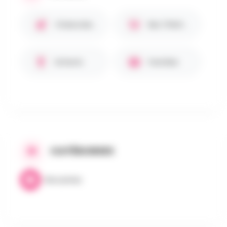
Chiens bienvenus 🐾
Bar / Petite restauration
Enfants
Familles
CATÉGORIES
Brocantes