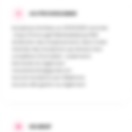
AU PROGRAMME
Inscriptions limitées au 31/05/2025 via le lien
: https://forms.gle/fdko6asbMytopT8t6
Attribution des emplacements dans l'ordre
d'arrivée des inscriptions qui doivent être
complètes (Formulaire + paiement)
Demande du règlement :
meunierernest@gmail.com
Aucune inscription par téléphone.
Aucune dérogation au règlement.
EN BREF