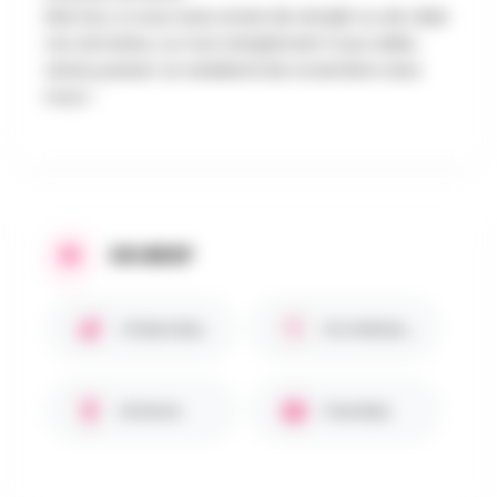
Dès lors, si vous avez envie de remplir ou de vider
vos armoires, ou tout simplement nous aider,
venez passer ce weekend de novembre avec
nous !
EN BREF
Chiens bienvenus 🐾
En intérieur / Abrité
Enfants
Familles