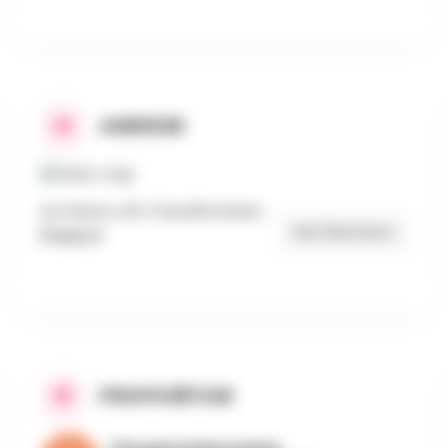
ADRESSE
Au Passou 40, Chaudfontaine,
Get Directions
Belgique
PROPOSÉ PAR