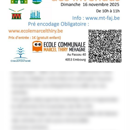
AU PROGRAMME
Grande foire aux jouets et au matériel de
puériculture de l'école Marcel Thiry de Mehagne !
Venez nombreux le samedi 15 novembre 2025 de
9h à 13h pour dénicher la perle rare.
Pour les vendeurs qui nous découvrent, rien de
plus simple : allez sur www.mt-faj.be pour vous
inscrire, réalisez votre liste et renvoyez-la pour
réceptionner vos étiquettes à coller sur vos
articles.
Vos gains ainsi que les invendus sont à reprendre
le dimanche 16 novembre de 10h à 11h.
Comme chaque année, il sera possible de laisser
des articles en don pour émerveiller
d'autres enfants.