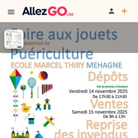
TERMINÉ:
Cet événement est terminé. Retrouver d'autres
événements similaires ci-dessous ou dans notre annuaire.
Foire aux jouets de l'école
Marcel Thiry de Mehagne DE
EMBOURG
PARTAGER
ITINÉRAIRE
SAUVEGARDER