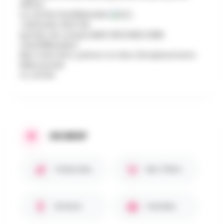
défaut.
Le comité Festi21blandain
+32(0)492. 56.57.56
Numéro de compte BE56 3631 6690 3088.
(festi21Blandain)
Bien noter Nom, prénom et nbre d'emplacements.
Belle journée
Le comité
EN BREF
Chiens bienvenus 🐾
Bar / Petite restauration
Enfants
Familles