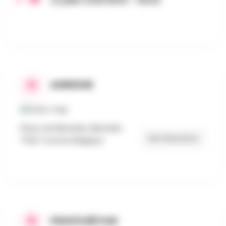
21 juillet 2026 8h00 - 16h30
ADRESSE
Place de Blandain, Blandain
Get Directions
7522 Tournai, Belgique
PROPOSÉ PAR