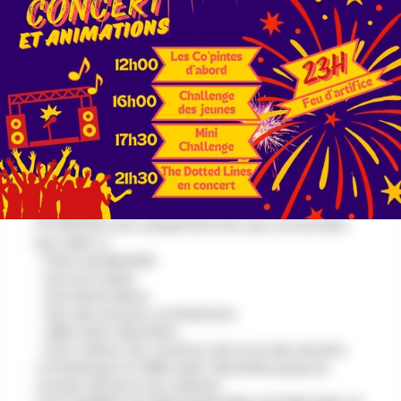
AU PROGRAMME
Brocante Blandain 21 juillet 2026
8€ pour 5m (1 emplacement)
Voici les règles à respecter obligatoirement pour
que notre brocante se passe dans la bonne humeur
Vous pouvez quitter la brocante pour 16h30 au lieu
de 15h
ATTENTION voici uniquement les rues concernées
par celle-ci.
- Place de Blandain
- Rue du Fossier
- Rue René Delrue
- Rue des Anciens combattants
- Allée Saint-Eleuthère
- Rue Colette (du carrefour de la rue des Anciens
Combattants et Allée Saint-Eleuthère jusqu'au
numéro 28 de la rue Colette).