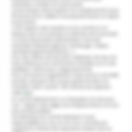
autorisés à vendre sur la brocante.
Le brocanteur devra quitter son emplacement pour
16 heures 30 et veillera à la propreté durant et après
la brocante.
( SVP respect des riverains et du comité en ne
laissant pas vos invendus et déchets de la journée).
La vente de produits alimentaires n'est pas
autorisée (boissons,glaces, hamburger, crêpes,
sandwichs,gaufres,bonbons,...).
Pour des raisons de sécurité, l'utilisation de feux de
bois, barbecue est strictement interdite sur la voie
publique, même pour usage personnel.
Pour une bonne organisation mais surtout une belle
journée, essayons de ne pas quitter les lieux au
moindre "petit crachin" afin d'éviter les espaces
vides
.
En cas de désistement ou d'expulsion du site pour
non- respect des règles, les emplacements ne sont
pas remboursables.
Les Membres du comité déclinent toute
responsabilité au cas où, lors d'un contrôle par
organisme officiel, des exposants étaient pris en