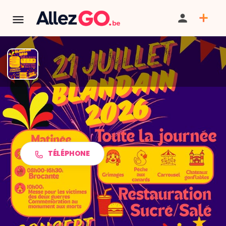
TERMINÉ:
Cet événement est terminé. Retrouver d'autres
événements similaires ci-dessous ou dans notre annuaire.
Festi21blandain à Blandain
TÉLÉPHONE
PARTAGER
ITINÉRAIRE
SAUVEGARDER