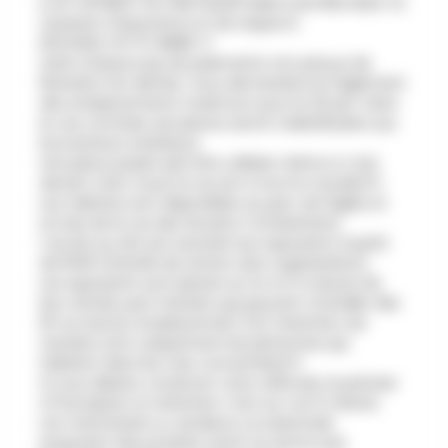
IL EST INTERDIT DE S'INSTALLER DANS D'AUTRES RUES !!!(
Question d'assurance et de respect)
NOUVEAU CETTE ANNEE !!!
Suite à beaucoup de paiements non perçus de
Riverains l'an dernier, nous demandons le règlement
des emplacements maximum pour le 20 juin. Dans
le cas contraire ,les places seront redistribuées aux
brocanteurs extérieurs.
Une place payée doit être utilisée même si c'est
devant chez vous( la rue est à tout le monde)!!!!
Les toilettes sont disponibles au parc de l'Eglise et
en bas de la rue des Anciens Combattants.
L'accès au site est autorisé aux exposants à partir
de 5h00 (interdit de rentrer sans organisateur).
Les exposants sont placés au fur et à mesure de
leur arrivée sauf riverains qui peuvent s'installer dès
5h sur leur(s) emplacement (s)( attention, les
riverains sont uniquement les personnes qui
habitent dans les rues concernées)!!!
Si vous désirez conserver votre véhicule, le préciser
à l'inscription et attention c'est sur vos 5 mètres.
Les marchands ou vendeurs occasionnels
proposant des produits neufs ne seront pas