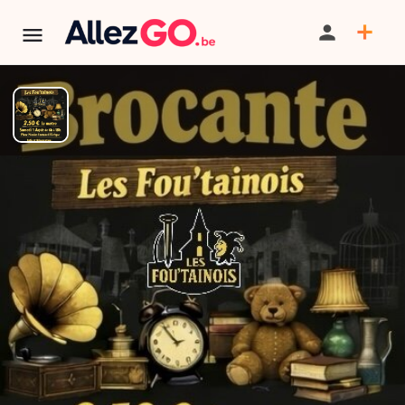
TERMINÉ:
Cet événement est terminé. Retrouver d'autres
événements similaires ci-dessous ou dans notre annuaire.
Brocante du Fout'ainois à
Fontaine-l'Évêque
PARTAGER
ITINÉRAIRE
SAUVEGARDER