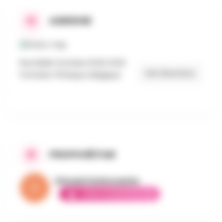
ADRESSE
Rue Belle Fontaine 6140, 6140
Get Directions
Fontaine-l'Évêque, Belgique
PROPOSÉ PAR
Vincent la brocante
AMBASSADEUR ÉLITE