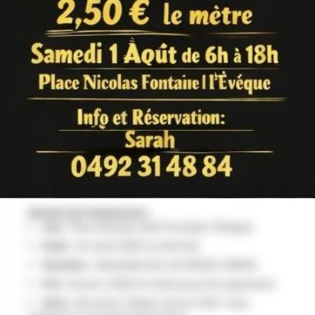
AU PROGRAMME
La brocante du Fout'ainois à Fontaine-l'Évêque
(Hainaut) se tient le samedi 1er août 2026 (ou
dimanche 3 août selon les sources de
2025/2026) sur la Place Nicolas. Organisée par la
société folklorique locale, elle rassemble environ
150 exposants de 6h00 à 18h00, proposant une
ambiance conviviale, de la restauration et des
boissons sur place.
Détails de l'événement :
Lieu :
Place Nicolas, 6140 Fontaine-l'Évêque.
Date :
1er août 2026 (confirmé).
Horaires :
Généralement de 06h00 à 18h00.
Prix :
Environ 2.50€ le mètre pour les exposants.
Infos :
Brocante "Week-end en Fête" avec