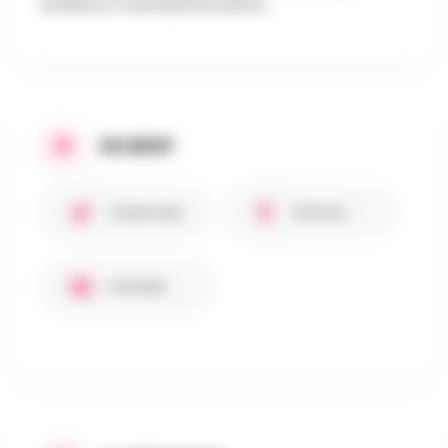
ambiance musicale/animations.
EN BREF
Chiens bienvenus 🐾
Enfants
Familles