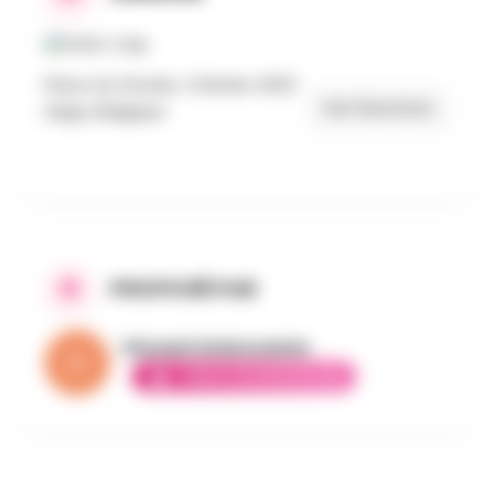
Place du Gravier, Chênée 4032
Get Directions
Liège, Belgique
PROPOSÉ PAR
Vincent la brocante
AMBASSADEUR ÉLITE