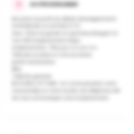
AU PROGRAMME
Brocante au profit du télévie. Renseignements
0478:306.220. et 0475:95 57 57.
Lieux : Place du gravier et quai henry Borguet. En
tout 300 emplacements Dispo.
emplacements : 10€ pour 4 m sur 4 m.
Véhicule sur place A Cote du Stand..
petite restauration.
BBQ.
Toilettes gratuite.
BE 51 0004 4717 6262 . en Communication votre
marchandise et votre numéro de téléphone afin
de vous communiquer votre emplacement.