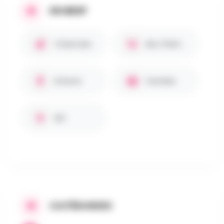
EN BREF
Chiens bienvenus 🐾
Bar / Petite restauration
Enfants
Familles
WC
CATÉGORIES