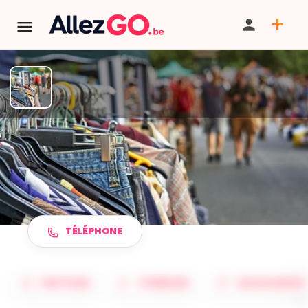
TERMINÉ:
Cet événement est terminé. Retrouver d'autres
événements similaires ci-dessous ou dans notre annuaire.
Brocante du quartier de la
Tombale
TÉLÉPHONE
PARTAGER
ITINÉRAIRE
SAUVEGARDER