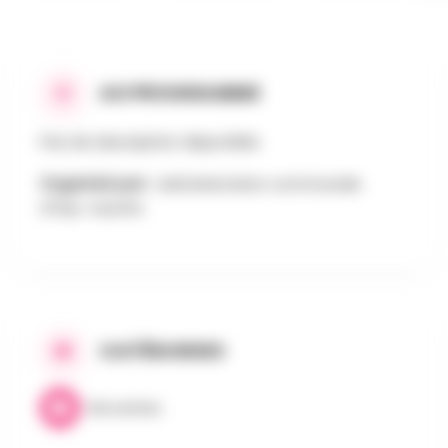
AU PROGRAMME
Pas de description disponible.
Organisé par :
Administration communale
d'Orp-Jauche
CATÉGORIES
Brocantes