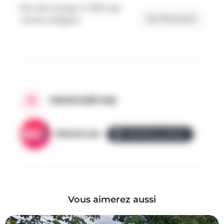
Rue des Etangs 4, 1350 Orp-
Get Directions
Jauche, Belgium
PROPOSÉ PAR
AllezGo.be
ÉQUIPE ALLEZGO
Vous aimerez aussi