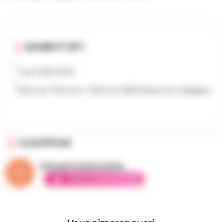
QUAND ET OÙ ?
7 juin 2026 6h00
Place de Thirimont, Thirimont 6500 Beaumont, Belgique
AJOUTÉ PAR
Vincent la brocante
AMBASSADEUR ÉLITE