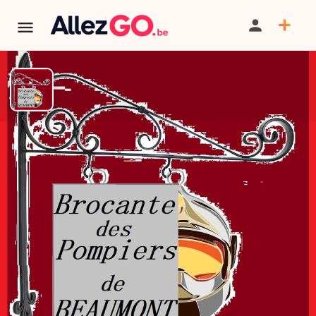
Brocante des pompiers de
Beaumont à Thirimont
TERMINÉ:
Cet événement est terminé. Retrouver d'autres
événements similaires ci-dessous ou dans notre annuaire.
PARTAGER
SAUVEGARDER
CONTACT