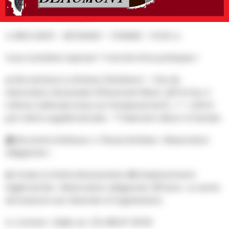
AU PROGRAMME
🥨 BROCANTE - ARTISANAT - FORAINS - FOOD 🥨
Vous souhaitez exposer ? Voici les infos pratiques !
🚙 Brocanteurs & Artisans (Extérieur) ✅ Pas de
réservation nécessaire (Placement libre). 💰 10 € les 4
mètres (véhicule inclus sur l'emplacement). 📏 + 2,50 €
par mètre supplémentaire. 📍 Paiement direct à l'arrivée.
🏠 Brocante Intérieure ⚠️ Places limitées : Réservation
obligatoire !
🎪 Forains & Petite Restauration 🍔 Emplacements
réglementés : Réservation obligatoire. 🚫 Note : La vente
de boissons est réservée à l'organisation.
📞 Contact : Didier au +32 496 87 39 95