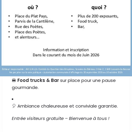
✨
Grande Brocante Annuelle des Bruyères
✨ 🗓️
Dimanche 6 Septembre 2026
Venez découvrir l'une des brocantes phares de
la région au cœur de notre quartier !
🛍️
Plus de 200 exposants
répartis sur les places
et rues du quartier.
🍔
Food trucks & Bar
sur place pour une pause
gourmande.
🎈 Ambiance chaleureuse et conviviale garantie.
Entrée visiteurs gratuite – Bienvenue à tous !