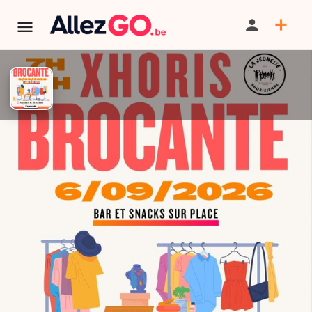
brocante annuelle de Xhoris
PARTAGER
SAUVEGARDER
SIGNALER
AU PROGRAMME