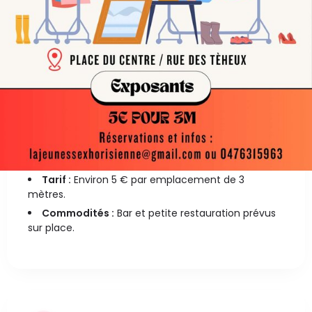
La brocante annuelle de Xhoris se tiendra le
dimanche 6 septembre. Elle accueillera une
cinquantaine d'exposants dans le centre du
village et sur la place du Centre, de 07h00 à
18h00.
Les détails pratiques pour l'événement sont les
suivants :
Lieu :
Place du Centre, 4190 Ferrières (Xhoris).
Horaire :
De 7h à 18h.
Exposants :
Jusqu'à 50 exposants prévus.
Tarif :
Environ 5 € par emplacement de 3
mètres.
Commodités :
Bar et petite restauration prévus
sur place.