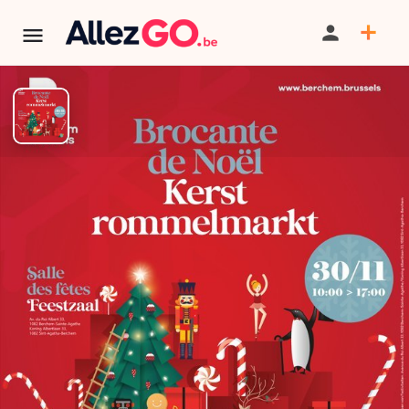
Brocante de Noël DE
BERCHEM- SAINT - AGATHE
TERMINÉ:
Cet événement est terminé. Retrouver d'autres
événements similaires ci-dessous ou dans notre annuaire.
PARTAGER
SAUVEGARDER
SIGNALER