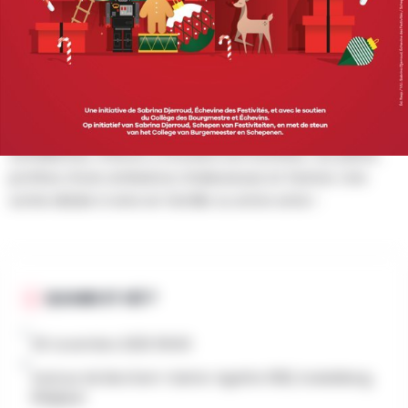
AU PROGRAMME
La brocante de Noël revient à Berchem-Sainte-Agathe !
À la recherche de bonnes affaires et d’un moment
convivial ? Ne manquez pas la brocante de Noël
de Berchem-Sainte-Agathe ! Entre les décorations
scintillantes, chacun y trouvera son bonheur. Sur place,
profitez d'une ambiance chaleureuse et festive. Une
sortie idéale à vivre en famille ou entre amis !
QUAND ET OÙ ?
30 novembre 2025 10h00
Avenue de Berchem-Sainte-Agathe 1082, Koekelberg,
Belgique