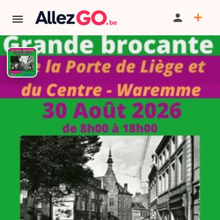
Brocante de la Porte de Liège
et du Centre
TÉLÉPHONE
Tarif
5€
PARTAGER
SAUVEGARDER
CONTACT