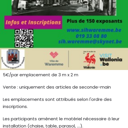
AU PROGRAMME
Brocante organisée par le Royal Syndicat d'Initiative de
Hesbaye asbl
Inscription : www.sihwaremme.be
Info : 019 33 08 80 ou
info@tourisme-hesbaye.be
5€/par emplacement de 3 m x 2 m
Vente : uniquement des articles de seconde-main
Les emplacements sont attribués selon l'ordre des
inscriptions.
Les participants amènent le matériel nécessaire à leur
installation (chaise, table, parasol, ....).