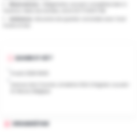
Réservations :
Obligatoires, souvent complètes bien à
l'avance. Selon les années, via le 0477/46.57.08.
Ambiance :
Brocante de quartier conviviale avec food
trucks et bar.
QUAND ET OÙ ?
9 août 2026 9h00
Avenue Léon Fournet, Limelette 1342 Ottignies-Louvain-
la-Neuve, Belgique
ORGANISÉ PAR