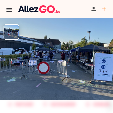
Brocante de la Palestre à
Limelette
TÉLÉPHONE
TERMINÉ:
Cet événement est terminé. Retrouver d'autres
événements similaires ci-dessous ou dans notre annuaire.
PARTAGER
SAUVEGARDER
SIGNALER