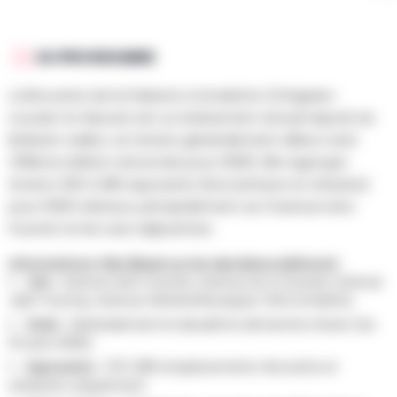
AU PROGRAMME
La Brocante de la Palestre à Limelette (Ottignies-
Louvain-la-Neuve) est un événement annuel réputé du
Brabant wallon, se tenant généralement début août
(39ème édition annoncée pour 2026). Elle regroupe
environ 250 à 280 exposants (brocanteurs et artisans)
pour 5000 visiteurs, principalement sur l'avenue Léon
Fournet et les rues adjacentes.
Informations Clés (Basé sur les dernières éditions) :
Lieu :
Avenue Léon Fournet, Avenue du XI Zouave, Avenue
J&M Tournay, Avenue Général Bousquet, 1342 Limelette.
Date :
Généralement le deuxième dimanche d'août (ex:
10 août 2025).
Exposants :
270-280 emplacements. Brocante et
artisanat uniquement.