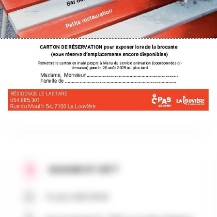
AU PROGRAMME
Nous avons le plaisir de vous convier à
notre brocante qui se tiendra le dimanche 31
août prochain à partir de 10h00.
Venez chiner et peut-être dénicher l’objet dont
vous rêvez, ou bien profitez-en pour vendre les
biens que vous souhaitez céder en complétant
le formulaire joint à ce courrier.
QUAND ET OÙ ?
31 août 2025 10h00