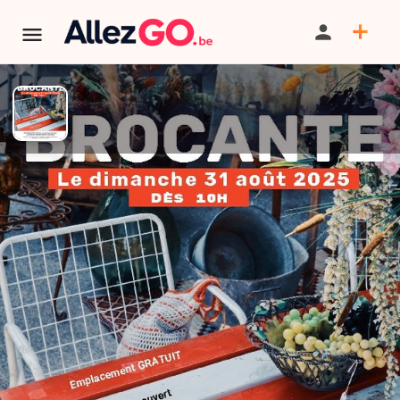
TERMINÉ:
Cet événement est terminé. Retrouver d'autres
événements similaires ci-dessous ou dans notre annuaire.
Brocante DE LA Louvière
PARTAGER
SAUVEGARDER
SIGNALER