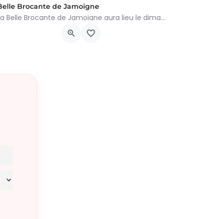
Belle Brocante de Jamoigne
La Belle Brocante de Jamoigne aura lieu le dimanche 16 août 2026 de 6h00 à 18h00, proposant une centaine…
Rue de la Centenaire 6810, Chiny
16 août 2026 6h00 - 19h00