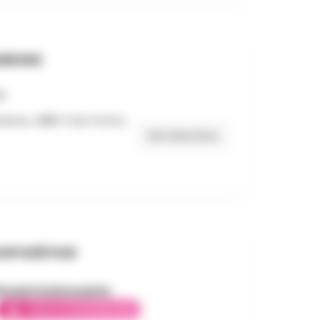
RESSE
anne, 4980 Trois-Ponts,
Get Directions
OPOSÉ PAR
incent la brocante
AMBASSADEUR ÉLITE