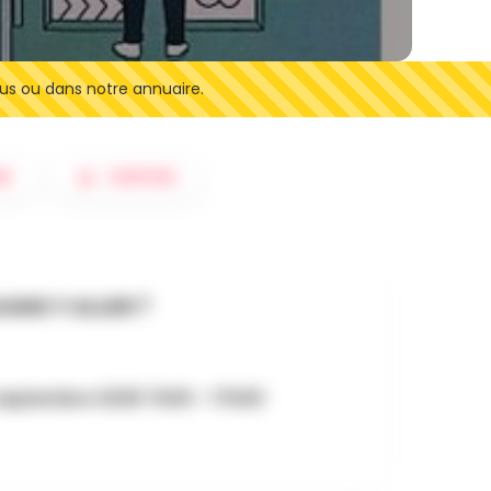
us ou dans notre annuaire.
ER
SORTIES
AND Y ALLER ?
 septembre 2025 7h00 - 17h00