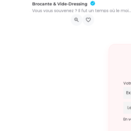
Brocante & Vide-Dressing
Vous vous souvenez ? Il fut un temps où le mois d’août au Viamont rimait avec festivités, conv
Place André Renard
9 août 2026 8h00 - 15h00
Vot
En v