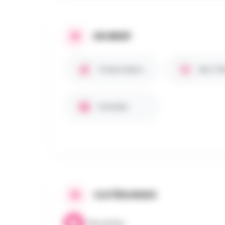
EN BREF
Chiens bienvenus 🐾
Familles
CATÉGORIES
Brocantes