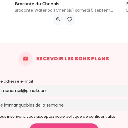
Brocante du Chenois
Brocante Waterloo (Chenois) samedi 5 septembre 2026 (8 à 16h) L’asbl Cap’Chenois vous propose de vendre et…
ivialité et…
Av. des Paveurs 48, 1410 Waterloo
5 septembre 2026 8h00 - 16h00
RECEVOIR LES BONS PLANS
re adresse e-mail
ous inscrivant, vous acceptez notre politique de confidentialité.