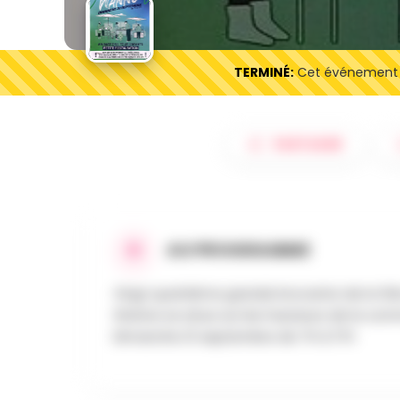
TERMINÉ:
Cet événement es
PARTAGER
AU PROGRAMME
Vingt quatrième grande brocante de la fê
Wanne se situe sur les hauteurs de la co
Dimanche 21 septembre de 7H à 17H