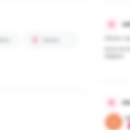
AD
Bar / Petite restauration
Enfants
Route de W
Belgique
PR
V