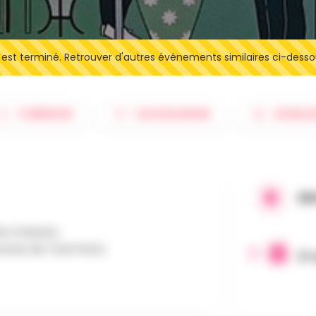
t terminé. Retrouver d'autres événements similaires ci-desso
ITINÉRAIRE
SAUVEGARDER
SIGNAL
QU
te à Wanne.
mmune de Trois Ponts
21