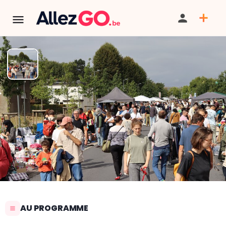
Brocante de Kapelleveld à
Woluwe-Saint-Lambert
PARTAGER
SAUVEGARDER
SIGNALER
AU PROGRAMME