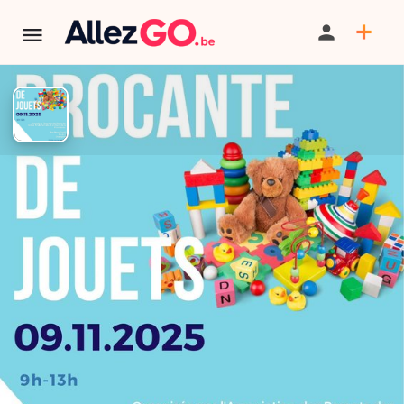
Brocante de jouet DE
CHAMPION
TERMINÉ:
Cet événement est terminé. Retrouver d'autres
événements similaires ci-dessous ou dans notre annuaire.
PARTAGER
SAUVEGARDER
SIGNALER