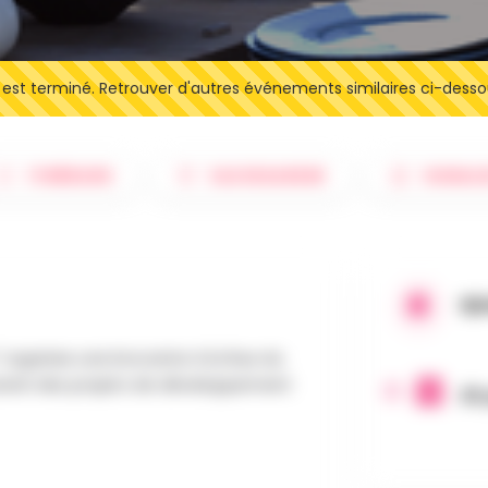
t terminé. Retrouver d'autres événements similaires ci-desso
ITINÉRAIRE
SAUVEGARDER
SIGNAL
QU
" organise une brocante à la Rue du
outenir des projets de développement
25 