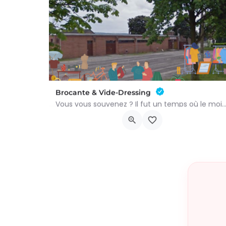
Brocante & Vide-Dressing
Vous vous souvenez ? Il fut un temps où le mois d’août au Viamont rimait avec festivités, conv
Place André Renard
9 août 2026 8h00 - 15h00