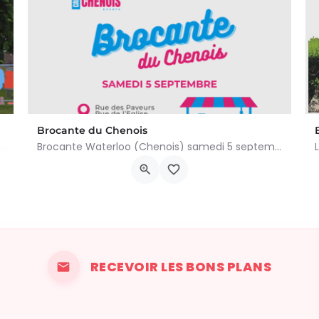
Brocante du Chenois
Brocante Waterloo (Chenois) samedi 5 septembre 2026 (8 à 16h) L’asbl Cap’Chenois vous propose de vendre et…
ivialité et…
Av. des Paveurs 48, 1410 Waterloo
5 septembre 2026 8h00 - 16h00
RECEVOIR LES BONS PLANS