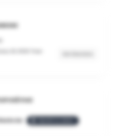
RESSE
eau 30, 6530 Thuin
Get Directions
OPOSÉ PAR
llezGo.be
ÉQUIPE ALLEZGO