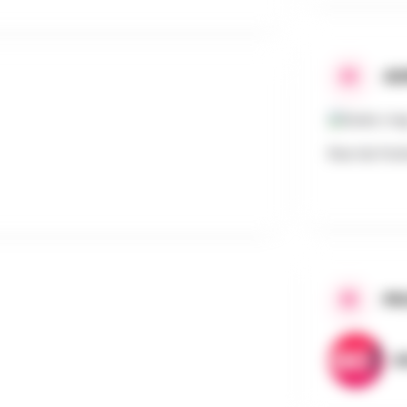
AD
Rue du Fost
PR
A