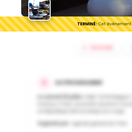
TERMINÉ:
Cet événement es
PARTAGER
AU PROGRAMME
Le samedi 25 juillet,
l'ASBL "ACPDI Belgium
Fosteau à Thuin. Les profits serviront à s
en République Démocratique du Congo.
Organisé par :
Agenda général de Thuin