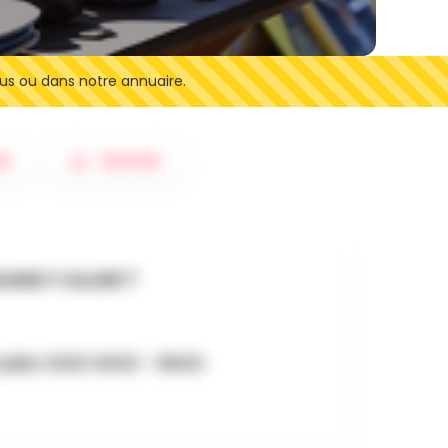
us ou dans notre annuaire.
ER
SORTIES
AND Y ALLER ?
juillet 2026 14h00 - 18h00