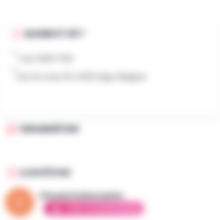
QUAND ET OÙ ?
7 juin 2026 7h30
Rue du Laveu 52, 4000 Liège, Belgique
ORGANISÉ PAR
AJOUTÉ PAR
Vincent la brocante
AMBASSADEUR ÉLITE