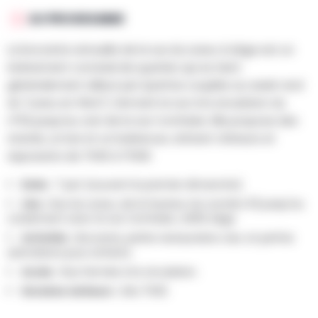
AU PROGRAMME
La brocante annuelle de la rue du Laveu à Liège est un
événement convivial de quartier qui se tient
généralement début juin (parfois couplée au week-end
du "Laveu en fête"), fermant la rue à la circulation du
n°52 jusqu'au coin de la rue Comhaire. Elle propose des
stands, un bar et un barbecue, attirant chineurs et
exposants de 7h30 à 17h00.
Date :
7 juin (souvent le premier dimanche).
Lieu :
Rue du Laveu, de la hauteur du numéro 52 jusqu'au
croisement avec la rue Comhaire, 4000 Liège.
Activités :
Brocante, petite restauration, bar, et parfois
animations pour enfants.
Accès :
Rue fermée à la circulation.
Horaires visiteurs :
Dès 7h30.