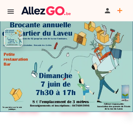
Brocante annuelle de la rue du
Laveu à L'ège
TERMINÉ:
Cet événement est terminé. Retrouver d'autres
événements similaires ci-dessous ou dans notre annuaire.
PARTAGER
SAUVEGARDER
SIGNALER