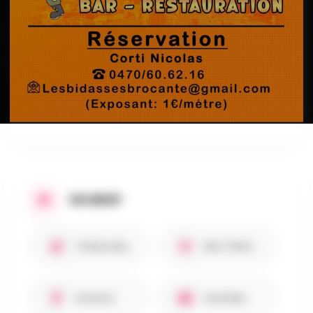
AU PROGRAMME
Bonjour le groupe carnaval des bidasses
organise leur brocante bienvenue a tous pour
toute
EN BREF
Chiens bienvenus 🐾
Bar / Petite restauration
Enfants
Familles