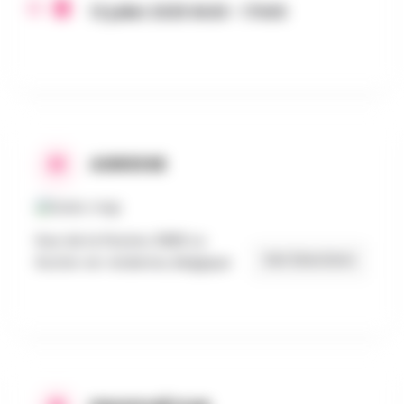
13 juillet 2025 6h30 - 17h00
ADRESSE
Rue de la Piscine, 6980 La
Get Directions
Roche-en-Ardenne, Belgique