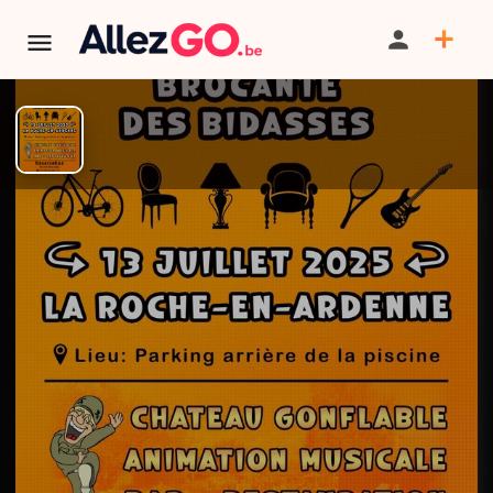
TERMINÉ:
Cet événement est terminé. Retrouver d'autres
événements similaires ci-dessous ou dans notre annuaire.
Brocante à La Roche-en-
Ardenne
PARTAGER
ITINÉRAIRE
SAUVEGARDER