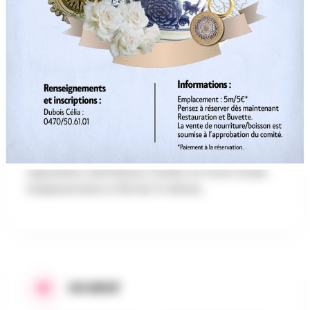
AU PROGRAMME
La brocante principale de Grand-Reng
(Erquelinnes) se déroule généralement lors des
festivités du village le 21 juillet, près de la Place et
de la Rue Joseph Wauters. Présence
d’animations, de forains, de food-truck, de show
en soirée,etc.
Brocante du 21 Juillet (Festivités) : Environ 250
exposants, animations, forains, et food-trucks.
Emplacements à 5€ les 5 mètres.
EN BREF