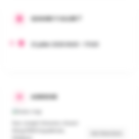
QUAND Y ALLER ?
21 juillet 2026 6h00 - 17h30
ADRESSE
Rue Joseph Wauters, Grand-
Reng 6560 Erquelinnes,
Get Directions
Belgique