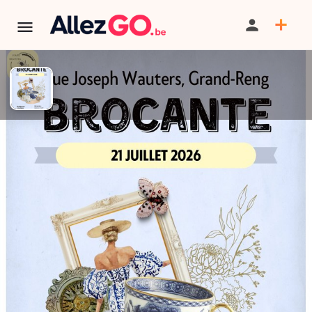
TERMINÉ:
Cet événement est terminé. Retrouver d'autres
événements similaires ci-dessous ou dans notre annuaire.
Brocante à Grand-Reng
PARTAGER
ITINÉRAIRE
SAUVEGARDER