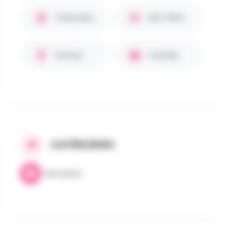
Chiens bienvenus 🐾
Bar / Petite restauration
Enfants
Familles
CATÉGORIES
Brocantes