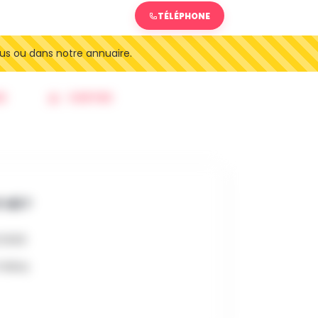
TÉLÉPHONE
us ou dans notre annuaire.
R
SORTIES
 OÙ ?
6 0h00
 habay