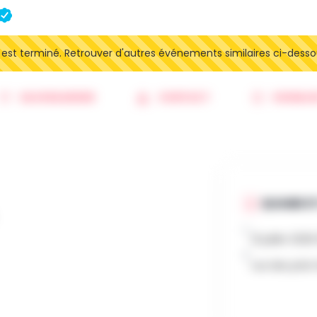
t terminé. Retrouver d'autres événements similaires ci-desso
SAUVEGARDER
CONTACT
SIGNALE
QUAND ET
21 juillet 202
rue des prés