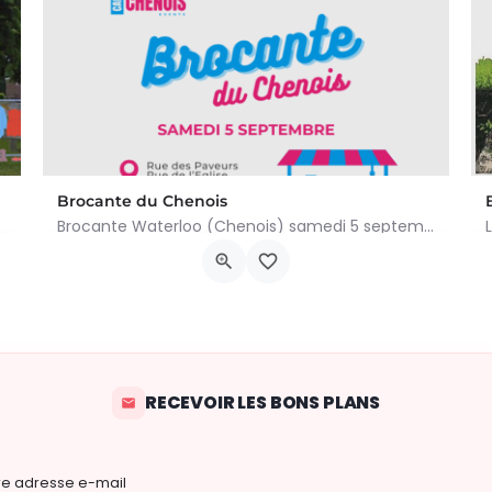
Brocante du Chenois
Brocante Waterloo (Chenois) samedi 5 septembre 2026 (8 à 16h) L’asbl Cap’Chenois vous propose de vendre et…
ivialité et…
Av. des Paveurs 48, 1410 Waterloo
5 septembre 2026 8h00 - 16h00
RECEVOIR LES BONS PLANS
re adresse e-mail