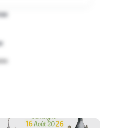
PAR
R
nte