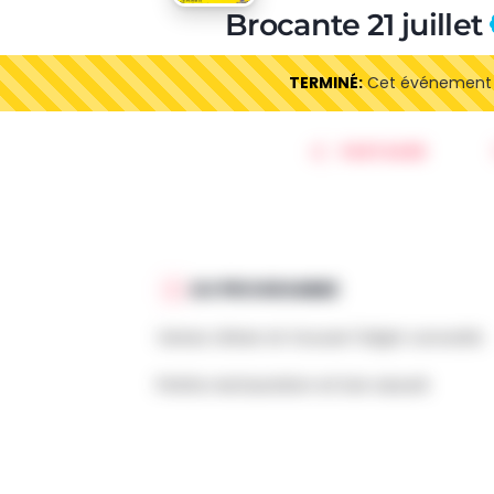
Brocante 21 juillet
TERMINÉ:
Cet événement es
PARTAGER
AU PROGRAMME
Venez chiner et trouver l'objet convoité.
Petite restauration et bar assuré