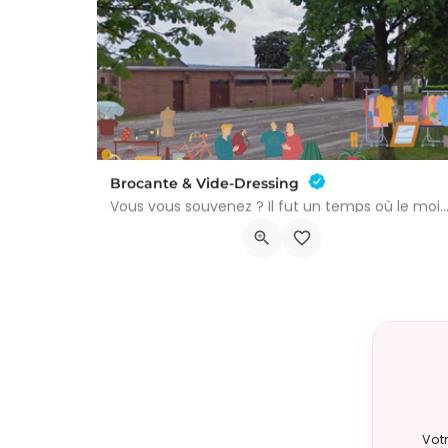
Brocante & Vide-Dressing
Vous vous souvenez ? Il fut un temps où le mois d’août au Viamont rimait avec festivités, conv
Place André Renard
9 août 2026 8h00 - 15h00
Vot