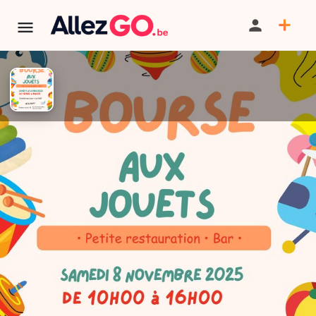
TERMINÉ:
Cet événement est terminé. Retrouver d'autres
événements similaires ci-dessous ou dans notre annuaire.
Bourse aux jouets DE LA
ROCHE- EN ARDENNE
PARTAGER
ITINÉRAIRE
SAUVEGARDER