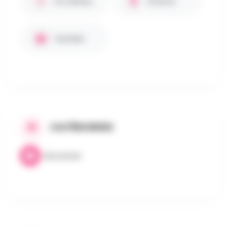
En intérieur / Abrité
Enfants
Familles
CATÉGORIES
Brocantes