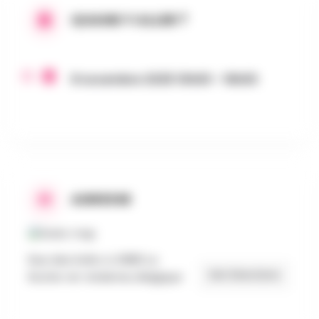
QUAND Y ALLER ?
8 novembre 2025 10h00 - 16h00
ADRESSE
Rue des Evêts 4, 6980 La
Get Directions
Roche-en-Ardenne, Belgique