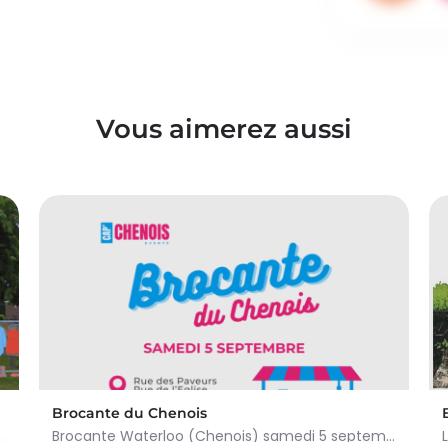
Vous aimerez aussi
Brocante du Chenois
Brocante Waterloo (Chenois) samedi 5 septembre 2026 (8 à 16h) L’asbl Cap’Chenois vous propose de vendre et…
ivialité et…