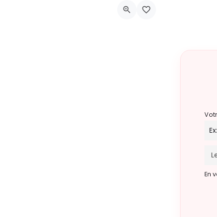
Place André Renard
9 août 2026 8h00 - 15h00
Vot
En v