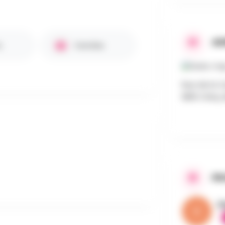
AD
s
Familles
Rue de la 
6810 Chiny,
PR
V