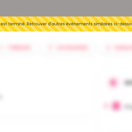
t terminé. Retrouver d'autres événements similaires ci-desso
ITINÉRAIRE
SAUVEGARDER
SIGNAL
QU
e.
17 