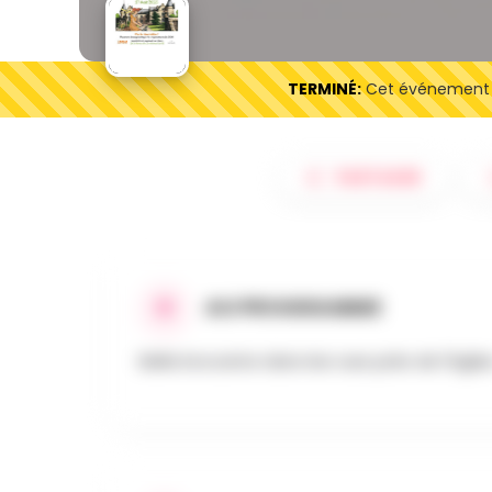
TERMINÉ:
Cet événement es
PARTAGER
AU PROGRAMME
Belle brocante dans les rues près de l'églis