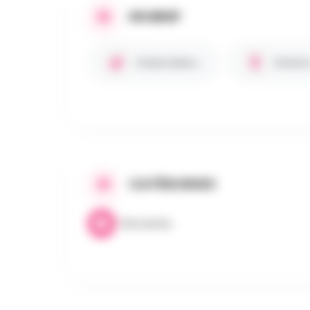
EN BREF
Chiens bienvenus 🐾
Enfant
CATÉGORIES
Brocantes