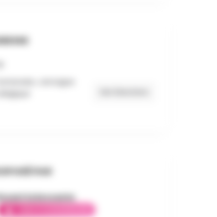
RESSE
Centenaire, Jamoigne
Get Directions
 Belgique
OPOSÉ PAR
incent la brocante
AMBASSADEUR ÉLITE