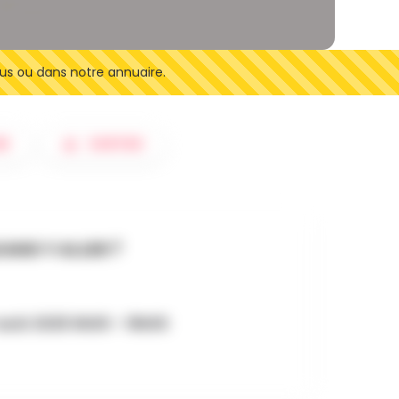
us ou dans notre annuaire.
ER
SORTIES
AND Y ALLER ?
août 2025 6h00 - 19h00